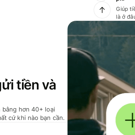
Giúp ti
là ở đâ
gửi tiền và
ền bằng hơn 40+ loại
bất cứ khi nào bạn cần.