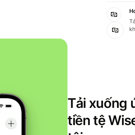
Ho
Tả
kh
Tải xuống 
tiền tệ Wi