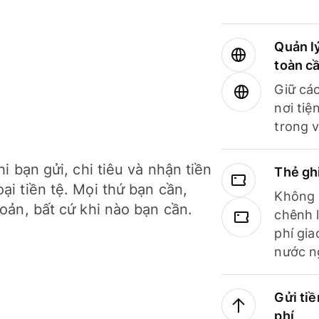
Quản lý
toàn c
Giữ các
nơi tiệ
trong v
hi bạn gửi, chi tiêu và nhận tiền
Thẻ gh
ại tiền tệ. Mọi thứ bạn cần,
Không b
hoản, bất cứ khi nào bạn cần.
chênh l
phí gia
nước n
Gửi tiề
phí