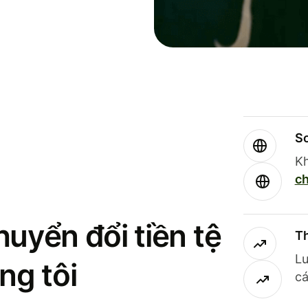
So
Kh
ch
uyển đổi tiền tệ
Th
Lư
ng tôi
cá