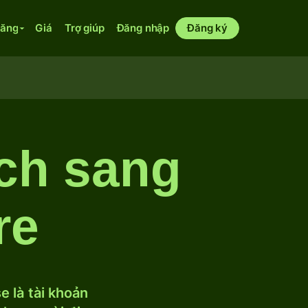
năng
Giá
Trợ giúp
Đăng nhập
Đăng ký
ch sang
re
 là tài khoản