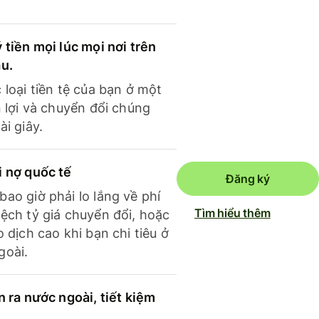
 tiền mọi lúc mọi nơi trên
ầu.
 loại tiền tệ của bạn ở một
n lợi và chuyển đổi chúng
ài giây.
i nợ quốc tế
Đăng ký
ao giờ phải lo lắng về phí
Tìm hiểu thêm
ệch tỷ giá chuyển đổi, hoặc
o dịch cao khi bạn chi tiêu ở
goài.
n ra nước ngoài, tiết kiệm