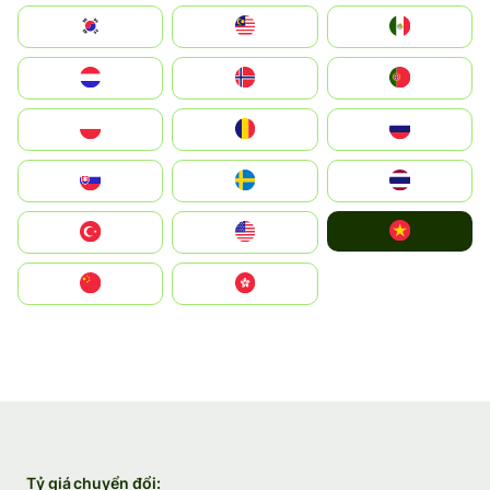
South Korea
Malay
Mexico
Nederland
Norge
Portugal
Polska
România
Россия
Slovensko
Ruoŧŧa
ไทย
Vietnam
Türkiye
United States
中国
中國香港特別行政區
Tỷ giá chuyển đổi: