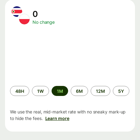
0
No change
Time
48H
1W
1M
6M
12M
5Y
period
We use the real, mid-market rate with no sneaky mark-up
to hide the fees.
Learn more