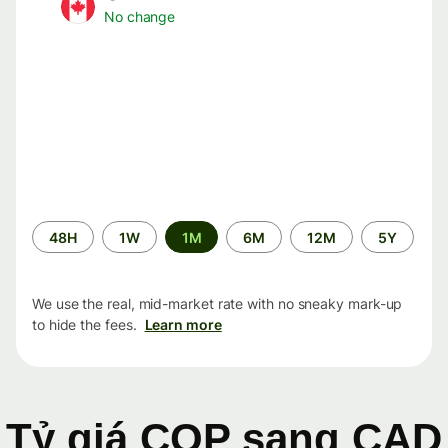
No change
Time
48H
1W
1M
6M
12M
5Y
period
We use the real, mid-market rate with no sneaky mark-up
to hide the fees.
Learn more
Tỷ giá COP sang CAD