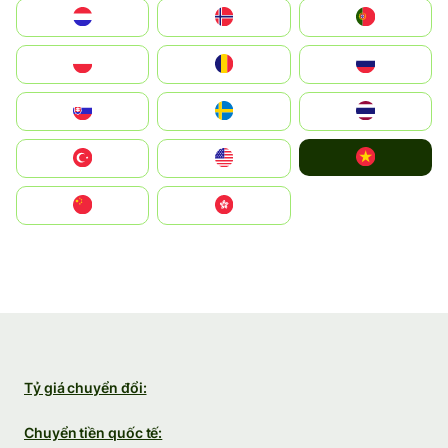
Nederland
Norge
Portugal
Polska
România
Россия
Slovensko
Ruoŧŧa
ไทย
Vietnam
Türkiye
United States
中国
中國香港特別行政區
Tỷ giá chuyển đổi:
Chuyển tiền quốc tế: