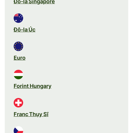
Đô-la Singapore
Đô-la Úc
Euro
Forint Hungary
Franc Thụy Sĩ