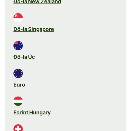
Đô-la New Zealand
Đô-la Singapore
Đô-la Úc
Euro
Forint Hungary