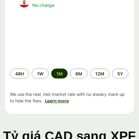
No change
Time
48H
1W
1M
6M
12M
5Y
period
We use the real, mid-market rate with no sneaky mark-up
to hide the fees.
Learn more
Tỷ giá CAD sang XPF