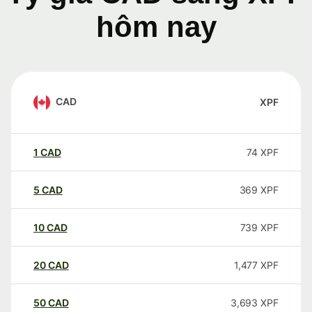
hôm nay
CAD
XPF
1
CAD
74
XPF
5
CAD
369
XPF
10
CAD
739
XPF
20
CAD
1,477
XPF
50
CAD
3,693
XPF