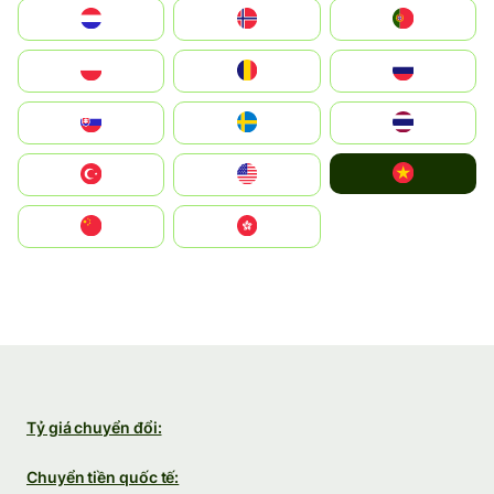
Nederland
Norge
Portugal
Polska
România
Россия
Slovensko
Ruoŧŧa
ไทย
Vietnam
Türkiye
United States
中国
中國香港特別行政區
Tỷ giá chuyển đổi:
Chuyển tiền quốc tế: