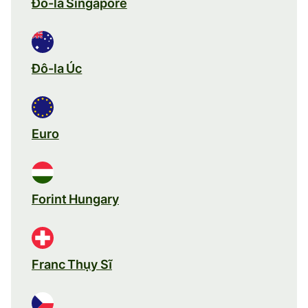
Đô-la Singapore
Đô-la Úc
Euro
Forint Hungary
Franc Thụy Sĩ