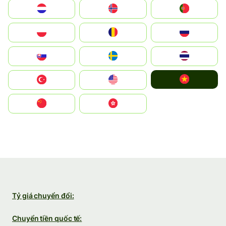
Nederland
Norge
Portugal
Polska
România
Россия
Slovensko
Ruoŧŧa
ไทย
Vietnam
Türkiye
United States
中国
中國香港特別行政區
Tỷ giá chuyển đổi:
Chuyển tiền quốc tế: