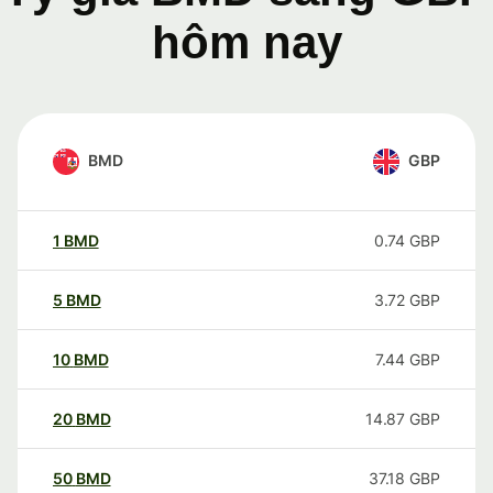
hôm nay
BMD
GBP
1
BMD
0.74
GBP
5
BMD
3.72
GBP
10
BMD
7.44
GBP
20
BMD
14.87
GBP
50
BMD
37.18
GBP