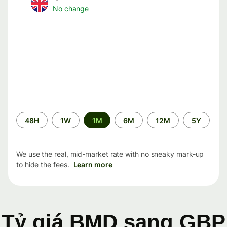
No change
Time
48H
1W
1M
6M
12M
5Y
period
We use the real, mid-market rate with no sneaky mark-up
to hide the fees.
Learn more
Tỷ giá BMD sang GBP