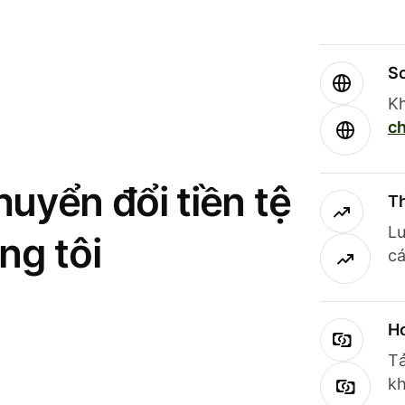
So
Kh
ch
uyển đổi tiền tệ
Th
Lư
ng tôi
cá
Ho
Tả
kh