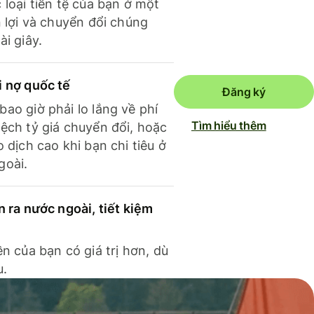
 loại tiền tệ của bạn ở một
n lợi và chuyển đổi chúng
ài giây.
i nợ quốc tế
Đăng ký
ao giờ phải lo lắng về phí
Tìm hiểu thêm
ệch tỷ giá chuyển đổi, hoặc
o dịch cao khi bạn chi tiêu ở
goài.
n ra nước ngoài, tiết kiệm
ền của bạn có giá trị hơn, dù
u.