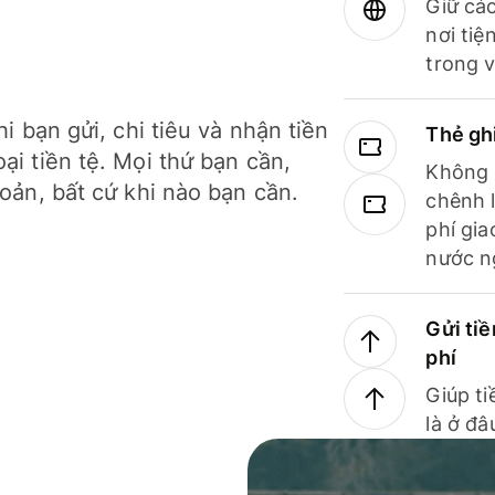
Giữ các
nơi tiệ
trong v
hi bạn gửi, chi tiêu và nhận tiền
Thẻ gh
ại tiền tệ. Mọi thứ bạn cần,
Không b
hoản, bất cứ khi nào bạn cần.
chênh l
phí gia
nước n
Gửi tiề
phí
Giúp ti
là ở đâ