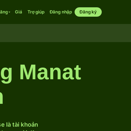
năng
Giá
Trợ giúp
Đăng nhập
Đăng ký
ng Manat
n
 là tài khoản