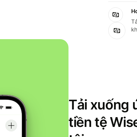
Ho
Tả
kh
Tải xuống 
tiền tệ Wi