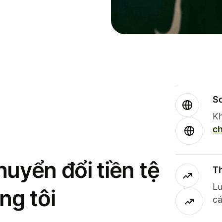
So
Kh
ch
uyển đổi tiền tệ
Th
Lư
ng tôi
cá