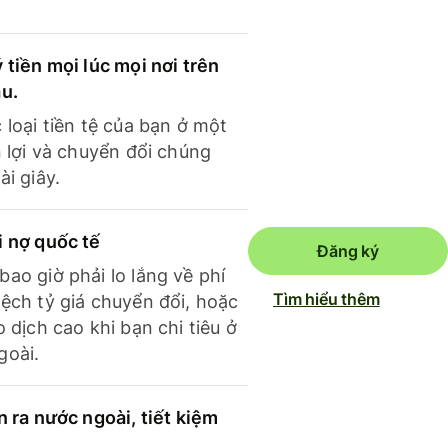
 tiền mọi lúc mọi nơi trên
ầu.
 loại tiền tệ của bạn ở một
n lợi và chuyển đổi chúng
ài giây.
i nợ quốc tế
Đăng ký
ao giờ phải lo lắng về phí
Tìm hiểu thêm
ệch tỷ giá chuyển đổi, hoặc
o dịch cao khi bạn chi tiêu ở
goài.
n ra nước ngoài, tiết kiệm