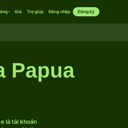
năng
Giá
Trợ giúp
Đăng nhập
Đăng ký
a Papua
 là tài khoản