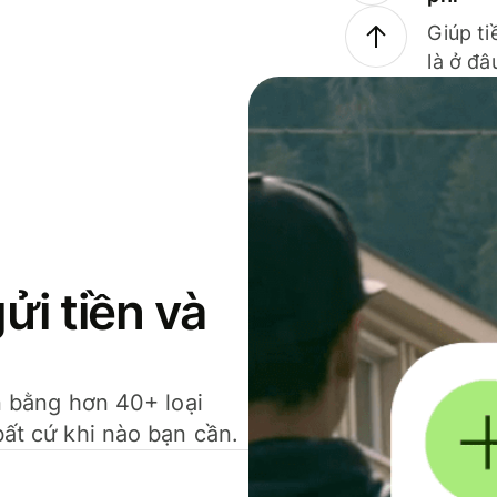
Giúp ti
là ở đâ
gửi tiền và
ền bằng hơn 40+ loại
bất cứ khi nào bạn cần.