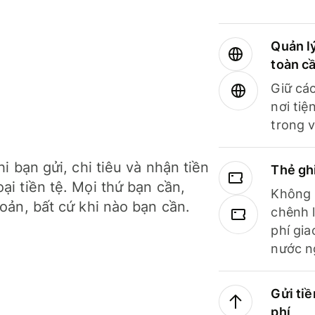
Quản lý
toàn c
Giữ các
nơi tiệ
trong v
hi bạn gửi, chi tiêu và nhận tiền
Thẻ gh
ại tiền tệ. Mọi thứ bạn cần,
Không b
hoản, bất cứ khi nào bạn cần.
chênh l
phí gia
nước n
Gửi tiề
phí