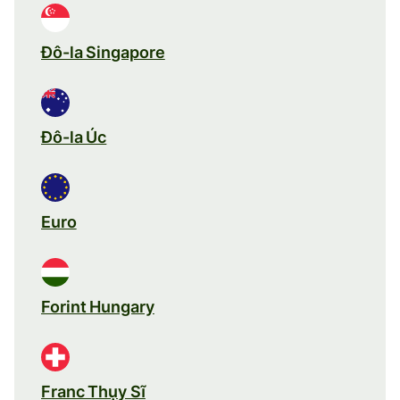
Đô-la Singapore
Đô-la Úc
Euro
Forint Hungary
Franc Thụy Sĩ