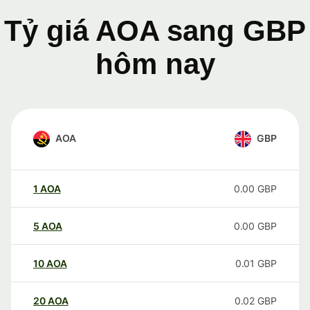
Tỷ giá AOA sang GBP
hôm nay
AOA
GBP
1
AOA
0.00
GBP
5
AOA
0.00
GBP
10
AOA
0.01
GBP
20
AOA
0.02
GBP