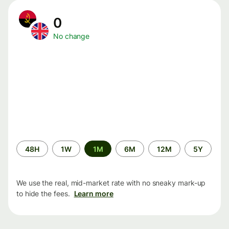
0
No change
Time
48H
1W
1M
6M
12M
5Y
period
We use the real, mid-market rate with no sneaky mark-up
to hide the fees.
Learn more