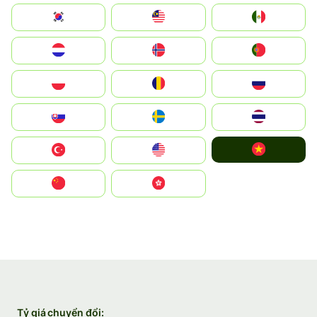
South Korea
Malay
Mexico
Nederland
Norge
Portugal
Polska
România
Россия
Slovensko
Ruoŧŧa
ไทย
Vietnam
Türkiye
United States
中国
中國香港特別行政區
Tỷ giá chuyển đổi: