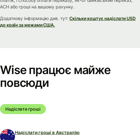
платіж, і способу оплати переказу, як-от банківський переказ,
ACH або гроші на вашому рахунку.
Додаткову інформацію див. тут:
Скільки коштує надіслати USD
до країн за межами США.
Wise працює майже
повсюди
Надіслати гроші
Надіслати гроші в Австралію