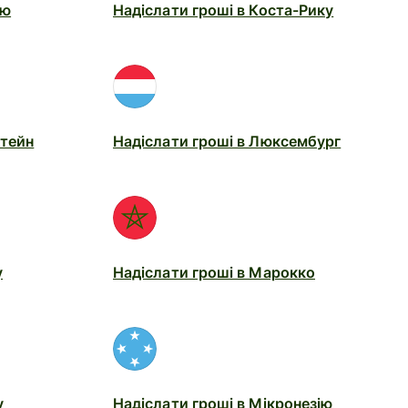
ію
Надіслати гроші в Коста-Рику
штейн
Надіслати гроші в Люксембург
у
Надіслати гроші в Марокко
у
Надіслати гроші в Мікронезію