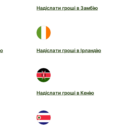
Надіслати гроші в Замбію
ію
Надіслати гроші в Ірландію
Надіслати гроші в Кенію