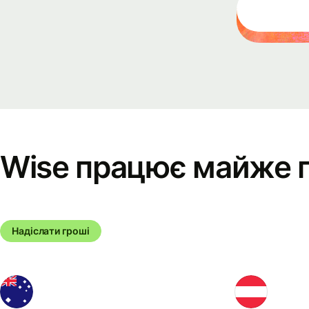
Eve
Reg
for
Con
Dev
Wise працює майже 
Exp
doc
Надіслати гроші