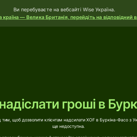
Ви перебуваєте на вебсайті Wise Україна.
 країна — Велика Британія, перейдіть на відповідний 
ducts
Send
Receive
Issue
cards
надіслати гроші в Бур
Multi-
currency
accounts
тим, щоб дозволити клієнтам надсилати XOF в Буркіна-Фасо з Ук
ще недоступна.
ustries