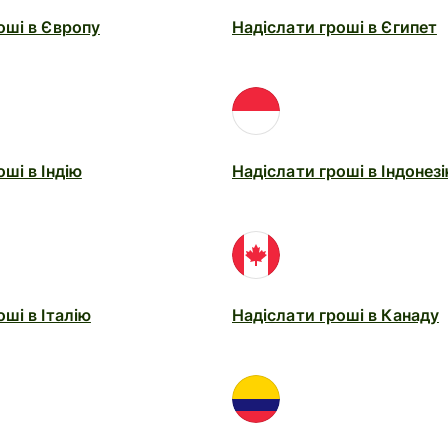
оші в Європу
Надіслати гроші в Єгипет
ші в Індію
Надіслати гроші в Індонез
ші в Італію
Надіслати гроші в Канаду