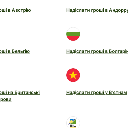
оші в Австрію
Надіслати гроші в Андорр
оші в Бельгію
Надіслати гроші в Болгарі
оші на Британські
Надіслати гроші у В’єтнам
трови