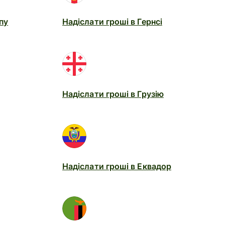
пу
Надіслати гроші в Гернсі
Надіслати гроші в Грузію
Надіслати гроші в Еквадор