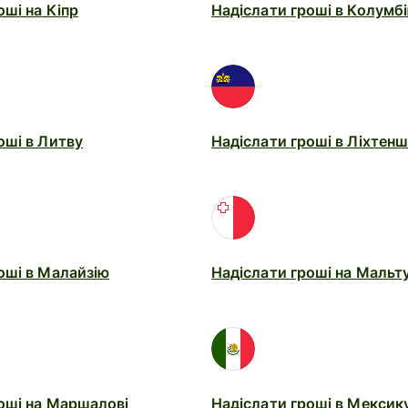
оші на Кіпр
Надіслати гроші в Колумб
оші в Литву
Надіслати гроші в Ліхтен
оші в Малайзію
Надіслати гроші на Мальт
оші на Маршалові
Надіслати гроші в Мексик