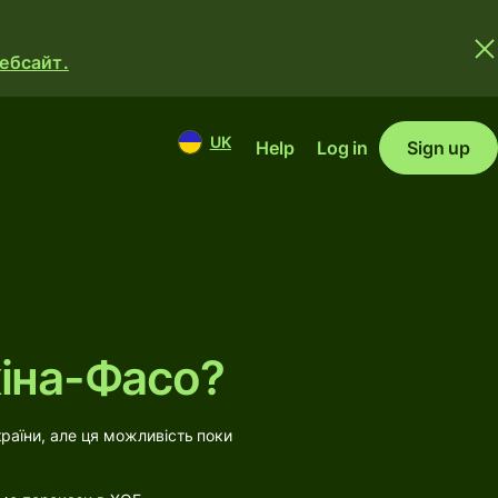
вебсайт.
UK
Help
Log in
Sign up
кіна-Фасо?
раїни, але ця можливість поки