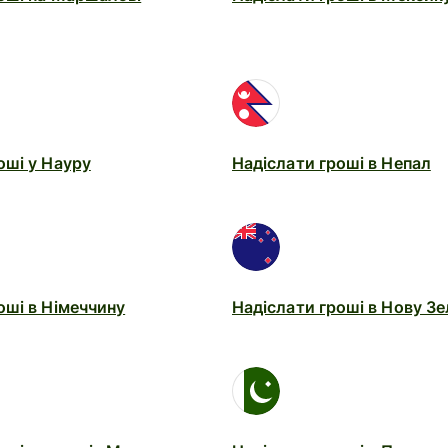
оші у Науру
Надіслати гроші в Непал
оші в Німеччину
Надіслати гроші в Нову З