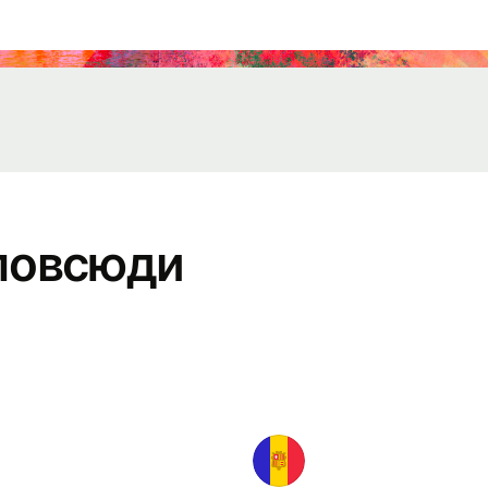
nts
ister
 Wise
nect
elopers
повсюди
lore API
umentation