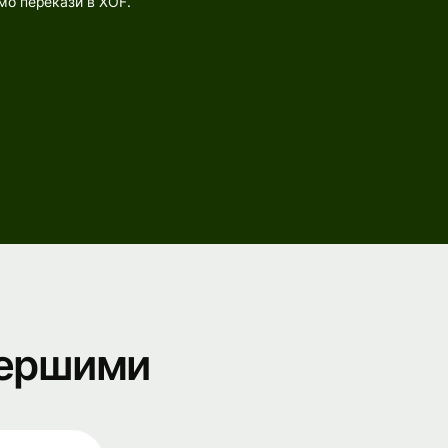
мо перекази в XOF.
першими