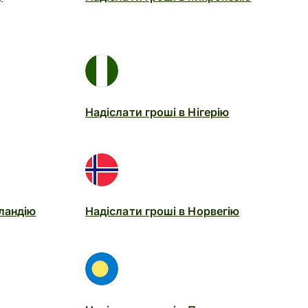
Надіслати гроші в Нігерію
еландію
Надіслати гроші в Норвегію