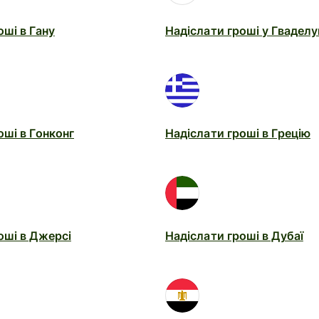
оші в Гану
Надіслати гроші у Гваделу
оші в Гонконг
Надіслати гроші в Грецію
оші в Джерсі
Надіслати гроші в Дубаї