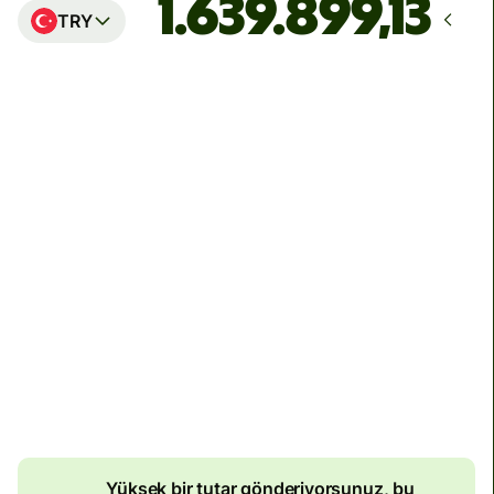
TRY
Ulaşacağı zaman
Bugün - 12 saat içinde
Toplam ücretler
130,43 EUR
EUR tutarına dâhildir
8,17 EUR
hacim indirimi
İstikrarsız dönemlerde kuru garanti edemiyoruz.
Belirlediğiniz tam tutarın ulaşmasını istiyorsanız Wise
hesabınızı kullanarak ödeme yapın.
Yüksek bir tutar gönderiyorsunuz, bu