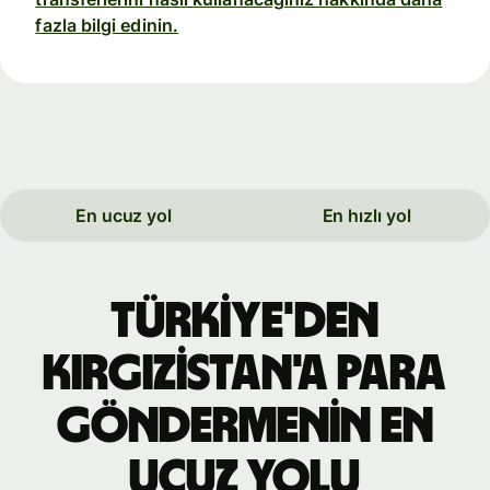
fazla bilgi edinin.
En ucuz yol
En hızlı yol
Türkiye'den
Kırgızistan'a para
göndermenin en
ucuz yolu