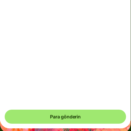
Şu anda kuru garanti edemiyoruz. Belirlediğiniz tam
tutarın ulaşmasını istiyorsanız Wise hesabınızı kullanarak
ödeme yapın.
Hem daha az kullanılan para birimleri için hem de
piyasaların istikrarsız olduğu durumlarda geçici olarak
dinamik ücretler kullanırız. Dinamik ücretlerin ne zaman
kullanıldığını daima net olarak görebilirsiniz. Para birimi
maliyetlerini her 60 saniyede bir kontrol ederiz, yani
yalnızca tam olarak gerekli olan tutarda ödeme
yaparsınız.
Para gönderin