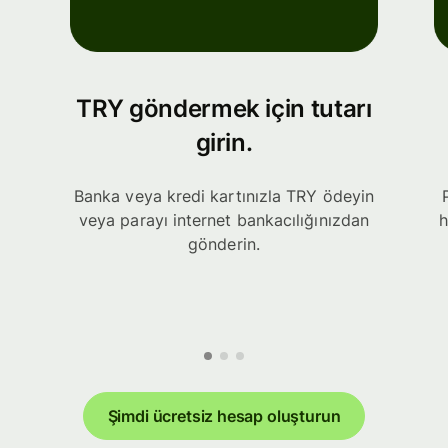
TRY göndermek için tutarı
girin.
Banka veya kredi kartınızla TRY ödeyin
veya parayı internet bankacılığınızdan
h
gönderin.
Şimdi ücretsiz hesap oluşturun