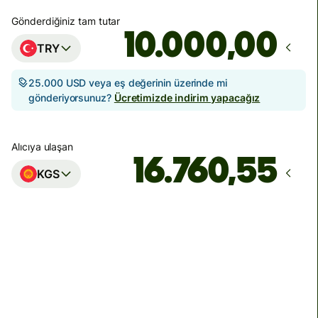
Gönderdiğiniz tam tutar
,00
TRY
25.000 USD veya eş değerinin üzerinde mi
gönderiyorsunuz?
Ücretimizde indirim yapacağız
Alıcıya ulaşan
KGS
Ulaşacağı zaman
13 Ağustos Perşembe itibarıyla
Toplam ücretler
871,36 TRY
TRY tutarına dâhildir