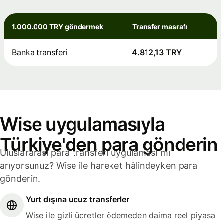
1.000.000 TRY göndermek
Transfer masrafı
Banka transferi
4.812,13 TRY
Wise uygulamasıyla
Türkiye'den para gönderin
Uluslararası para transferi uygulaması mı
arıyorsunuz? Wise ile hareket hâlindeyken para
gönderin.
Yurt dışına ucuz transferler
Wise ile gizli ücretler ödemeden daima reel piyasa