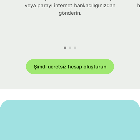
veya parayı internet bankacılığınızdan
h
gönderin.
Şimdi ücretsiz hesap oluşturun