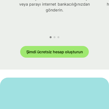
veya parayı internet bankacılığınızdan
h
gönderin.
Şimdi ücretsiz hesap oluşturun