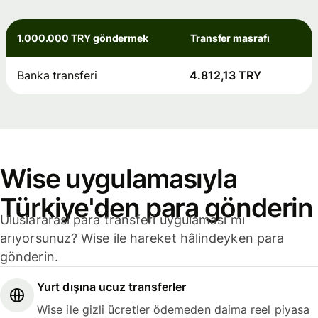
1.000.000 TRY göndermek
Transfer masrafı
Banka transferi
4.812,13 TRY
Wise uygulamasıyla
Türkiye'den para gönderin
Uluslararası para transferi uygulaması mı
arıyorsunuz? Wise ile hareket hâlindeyken para
gönderin.
Yurt dışına ucuz transferler
Wise ile gizli ücretler ödemeden daima reel piyasa