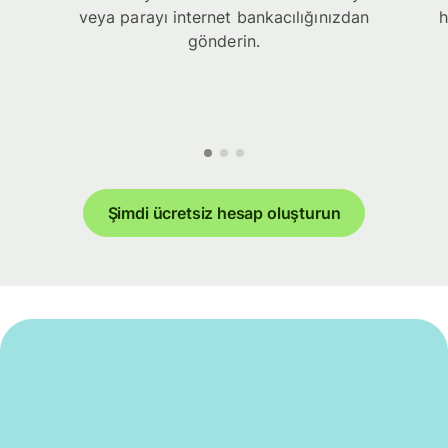
veya parayı internet bankacılığınızdan
h
gönderin.
Şimdi ücretsiz hesap oluşturun