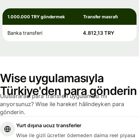
1.000.000 TRY göndermek
Transfer masrafı
Banka transferi
4.812,13 TRY
Wise uygulamasıyla
Türkiye'den para gönderin
Uluslararası para transferi uygulaması mı
arıyorsunuz? Wise ile hareket hâlindeyken para
gönderin.
Yurt dışına ucuz transferler
Wise ile gizli ücretler ödemeden daima reel piyasa