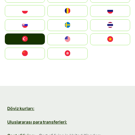
Polska
România
Россия
Slovensko
Ruoŧŧa
ไทย
Türkiye
United States
Vietnam
中国
中國香港特別行政區
Döviz kurları:
Uluslararası para transferleri: