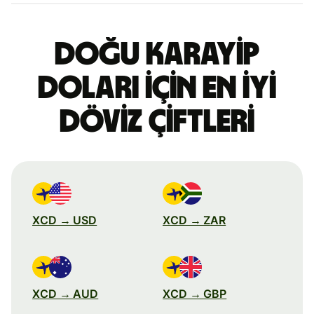
Doğu Karayip
doları için en iyi
döviz çiftleri
XCD → USD
XCD → ZAR
XCD → AUD
XCD → GBP