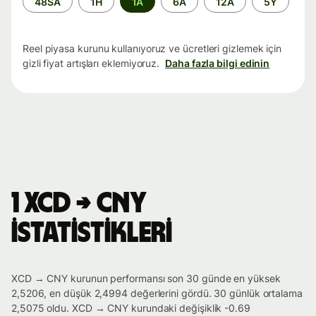
48SA
1H
1A
6A
12A
5Y
aralığı
Reel piyasa kurunu kullanıyoruz ve ücretleri gizlemek için
gizli fiyat artışları eklemiyoruz.
Daha fazla bilgi edinin
1 XCD → CNY
istatistikleri
XCD → CNY kurunun performansı son 30 günde en yüksek
2,5206, en düşük 2,4994 değerlerini gördü. 30 günlük ortalama
2,5075 oldu. XCD → CNY kurundaki değişiklik -0.69