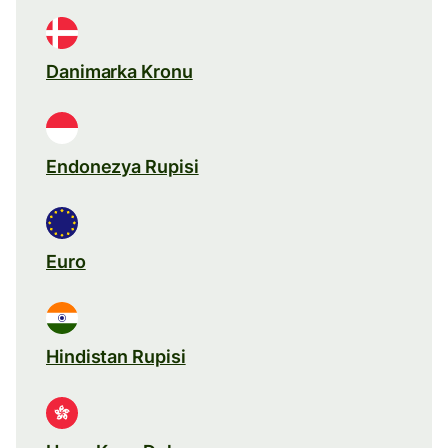
Danimarka Kronu
Endonezya Rupisi
Euro
Hindistan Rupisi