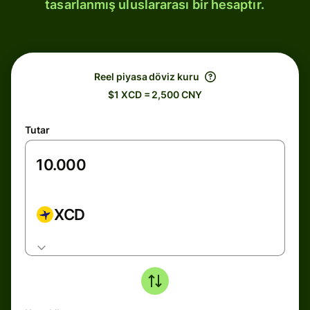
tasarlanmış uluslararası bir hesaptır.
Reel piyasa döviz kuru
$1 XCD = 2,500 CNY
Tutar
XCD