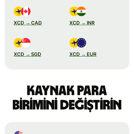
XCD → CAD
XCD → INR
XCD → SGD
XCD → EUR
Kaynak para
birimini değiştirin