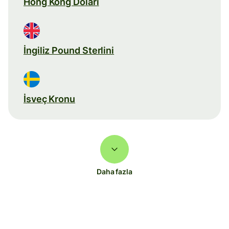
Hong Kong Doları
İngiliz Pound Sterlini
İsveç Kronu
Daha fazla