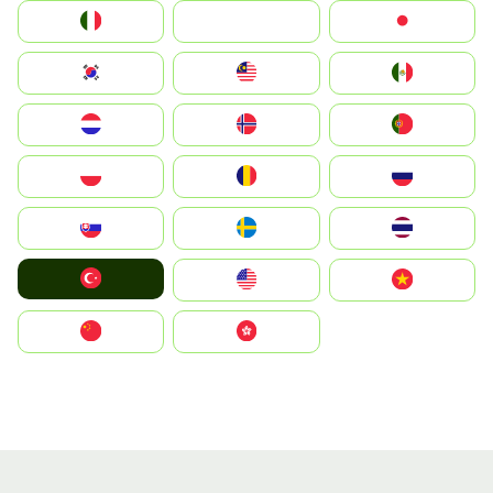
Italia
JA
Japan
South Korea
Malay
Mexico
Nederland
Norge
Portugal
Polska
România
Россия
Slovensko
Ruoŧŧa
ไทย
Türkiye
United States
Vietnam
中国
中國香港特別行政區