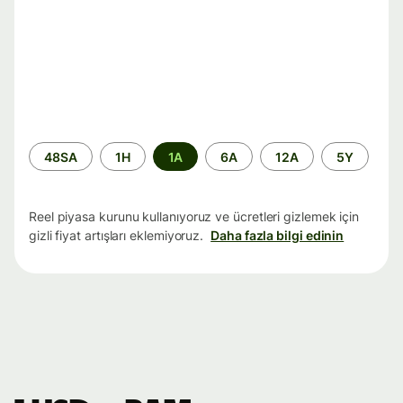
Zaman
48SA
1H
1A
6A
12A
5Y
aralığı
Reel piyasa kurunu kullanıyoruz ve ücretleri gizlemek için
gizli fiyat artışları eklemiyoruz.
Daha fazla bilgi edinin