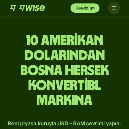
Kaydolun
10 Amerikan
dolarından
Bosna Hersek
konvertibl
markına
Reel piyasa kuruyla USD - BAM çevrimi yapın.