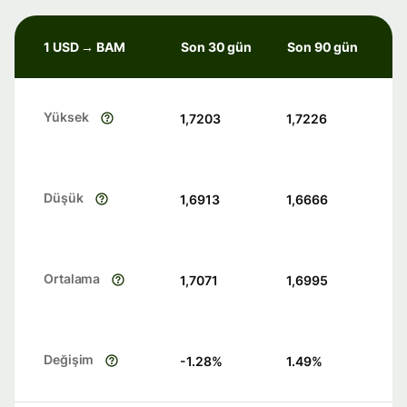
1 USD → BAM
Son 30 gün
Son 90 gün
Yüksek
1,7203
1,7226
Düşük
1,6913
1,6666
Ortalama
1,7071
1,6995
Değişim
-1.28
%
1.49
%