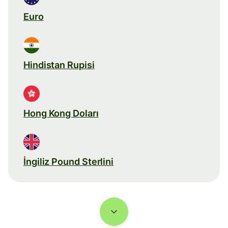
Euro
Hindistan Rupisi
Hong Kong Doları
İngiliz Pound Sterlini