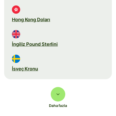
Hong Kong Doları
İngiliz Pound Sterlini
İsveç Kronu
Daha fazla