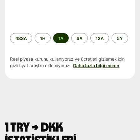
Zaman
48SA
1H
1A
6A
12A
5Y
aralığı
Reel piyasa kurunu kullanıyoruz ve ücretleri gizlemek için
gizli fiyat artışları eklemiyoruz.
Daha fazla bilgi edinin
1 TRY → DKK