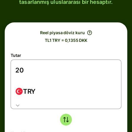
tasarlanmış uluslararası bir hesaptır.
Reel piyasa döviz kuru
TL1 TRY = 0,1355 DKK
Tutar
TRY