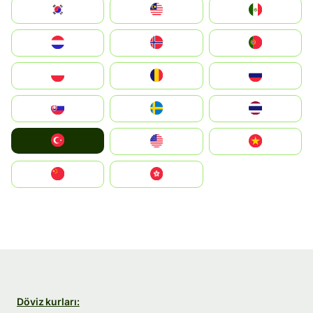
South Korea
Malay
Mexico
Nederland
Norge
Portugal
Polska
România
Россия
Slovensko
Ruoŧŧa
ไทย
Türkiye
United States
Vietnam
中国
中國香港特別行政區
Döviz kurları: