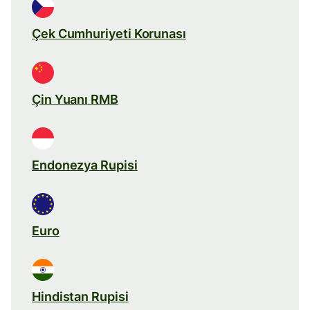
Çek Cumhuriyeti Korunası
Çin Yuanı RMB
Endonezya Rupisi
Euro
Hindistan Rupisi