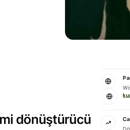
Par
Wi
ku
rimi dönüştürücü
Ca
Dö