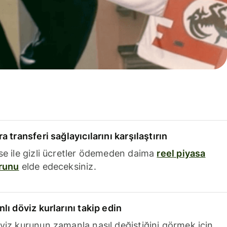
a transferi sağlayıcılarını karşılaştırın
se ile gizli ücretler ödemeden daima
reel piyasa
runu
elde edeceksiniz.
nlı döviz kurlarını takip edin
viz kurunun zamanla nasıl değiştiğini görmek için