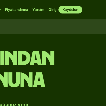
Fiyatlandırma
Yardım
Giriş
Kaydolun
rından
nuna
duğunuz yerin