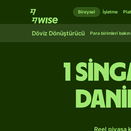
Bireysel
İşletme
Pla
Döviz Dönüştürücü
Para birimleri bakın
1 Sin
Dan
Reel piyasa 