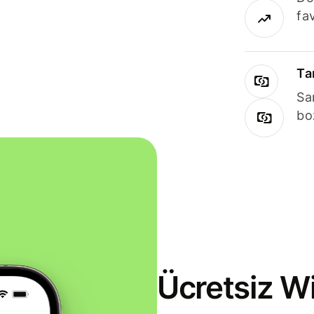
fav
Ta
Sa
bo
Ücretsiz Wi