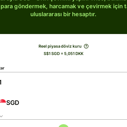
bi para göndermek, harcamak ve çevirmek için 
uluslararası bir hesaptır.
Reel piyasa döviz kuru
S$1 SGD = 5,051 DKK
tar
SGD