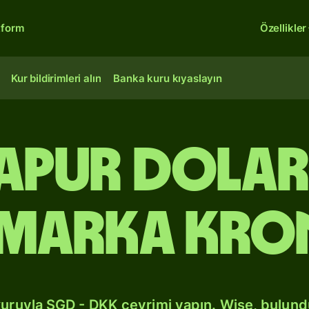
tform
Özellikler
Kur bildirimleri alın
Banka kuru kıyaslayın
gapur dola
imarka kro
kuruyla SGD - DKK çevrimi yapın. Wise, bulun