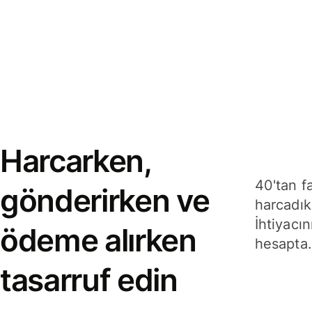
Harcarken,
40'tan f
gönderirken ve
harcadık
İhtiyacın
ödeme alırken
hesapta.
tasarruf edin