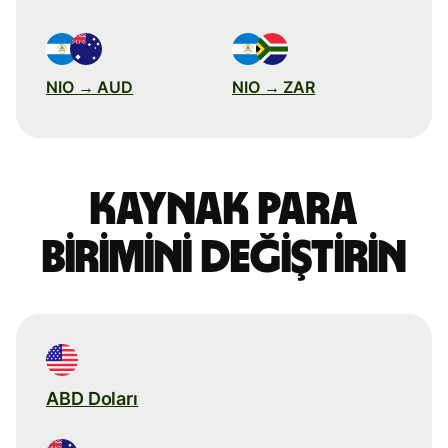
NIO → AUD
NIO → ZAR
Kaynak para
birimini değiştirin
ABD Doları