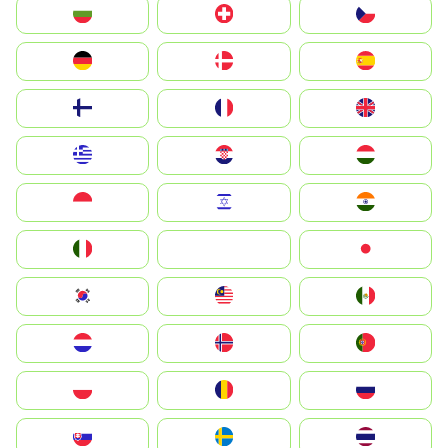
България
Switzerland
Czechia
Deutschland
Denmark
España
Suomi
France
United Kingdom
Greece
Hrvatska
Magyarország
Indonesia
Israel
India
Italia
JA
Japan
South Korea
Malay
Mexico
Nederland
Norge
Portugal
Polska
România
Россия
Slovensko
Ruoŧŧa
ไทย