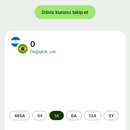
Döviz kurunu takip et
0
Değişiklik yok
Zaman
48SA
1H
1A
6A
12A
5Y
aralığı