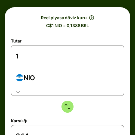
Reel piyasa döviz kuru
C$1 NIO = 0,1388 BRL
Tutar
NIO
Karşılığı