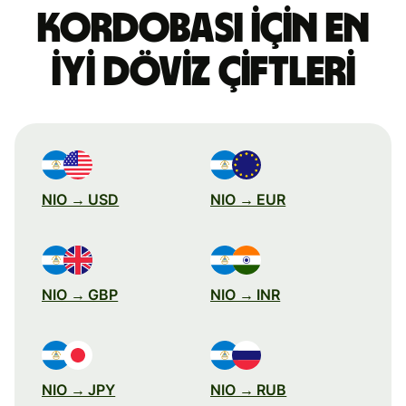
kordobası için en
iyi döviz çiftleri
NIO → USD
NIO → EUR
NIO → GBP
NIO → INR
NIO → JPY
NIO → RUB