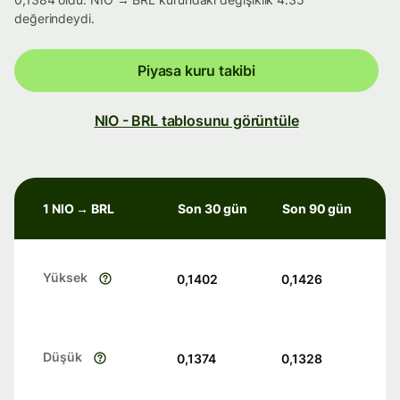
değerindeydi.
Piyasa kuru takibi
NIO - BRL tablosunu görüntüle
1 NIO → BRL
Son 30 gün
Son 90 gün
Yüksek
0,1402
0,1426
Düşük
0,1374
0,1328