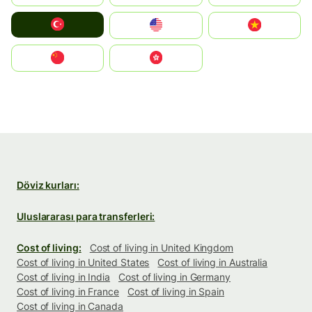
Türkiye
United States
Vietnam
中国
中國香港特別行政區
Döviz kurları:
Uluslararası para transferleri:
Cost of living:
Cost of living in United Kingdom
Cost of living in United States
Cost of living in Australia
Cost of living in India
Cost of living in Germany
Cost of living in France
Cost of living in Spain
Cost of living in Canada