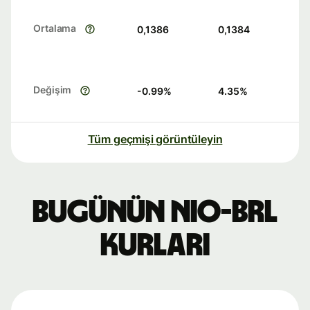
Ortalama
0,1386
0,1384
Değişim
-0.99
%
4.35
%
Tüm geçmişi görüntüleyin
Bugünün NIO-BRL
kurları