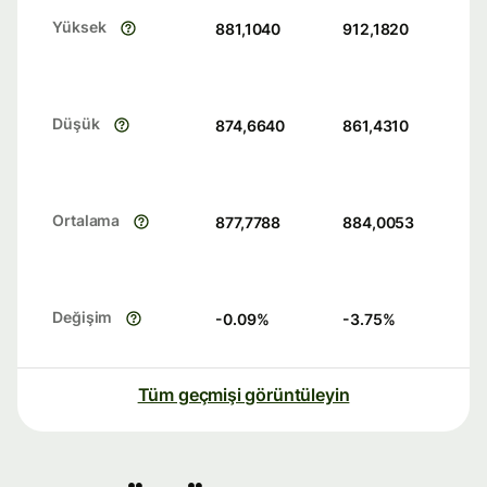
Yüksek
881,1040
912,1820
Düşük
874,6640
861,4310
Ortalama
877,7788
884,0053
Değişim
-0.09
%
-3.75
%
Tüm geçmişi görüntüleyin