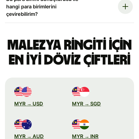
hangi para birimlerini
çevirebilirim?
Malezya ringiti için
en iyi döviz çiftleri
MYR → USD
MYR → SGD
MYR → AUD
MYR → INR