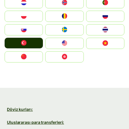
Nederland
Norge
Portugal
Polska
România
Россия
Slovensko
Ruoŧŧa
ไทย
Türkiye
United States
Vietnam
中国
中國香港特別行政區
Döviz kurları:
Uluslararası para transferleri: