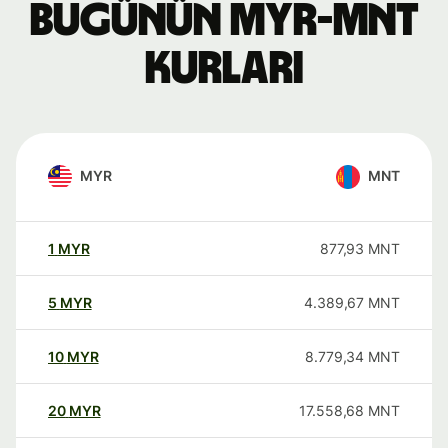
Bugünün MYR-MNT
kurları
MYR
MNT
1
MYR
877,93
MNT
5
MYR
4.389,67
MNT
10
MYR
8.779,34
MNT
20
MYR
17.558,68
MNT