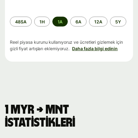
Zaman
48SA
1H
1A
6A
12A
5Y
aralığı
Reel piyasa kurunu kullanıyoruz ve ücretleri gizlemek için
gizli fiyat artışları eklemiyoruz.
Daha fazla bilgi edinin
1 MYR → MNT
istatistikleri