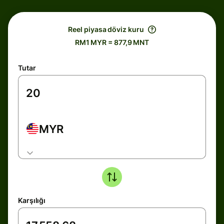
Reel piyasa döviz kuru
RM1 MYR = 877,9 MNT
Tutar
MYR
Karşılığı