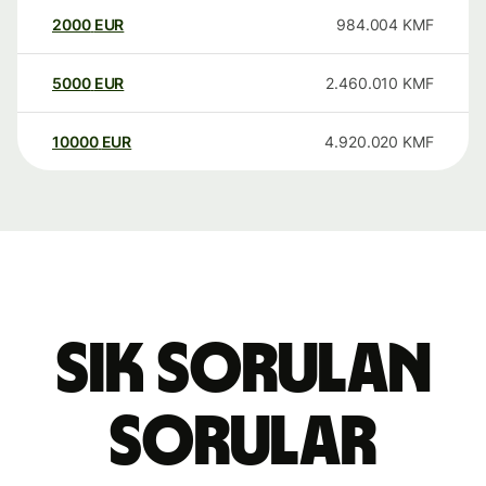
2000
EUR
984.004
KMF
5000
EUR
2.460.010
KMF
10000
EUR
4.920.020
KMF
Sık sorulan
sorular