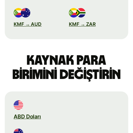
KMF → AUD
KMF → ZAR
Kaynak para
birimini değiştirin
ABD Doları