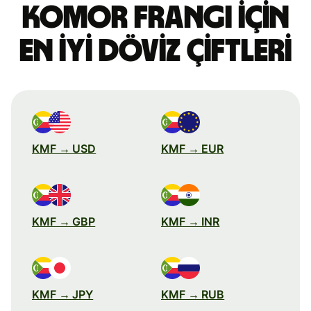
Komor frangı için
en iyi döviz çiftleri
KMF → USD
KMF → EUR
KMF → GBP
KMF → INR
KMF → JPY
KMF → RUB