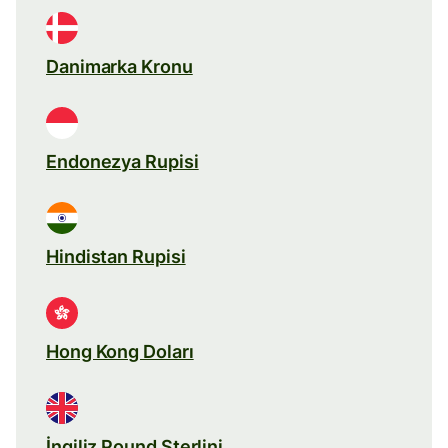
Danimarka Kronu
Endonezya Rupisi
Hindistan Rupisi
Hong Kong Doları
İngiliz Pound Sterlini