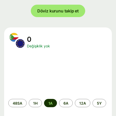
Döviz kurunu takip et
0
Değişiklik yok
Zaman
48SA
1H
1A
6A
12A
5Y
aralığı