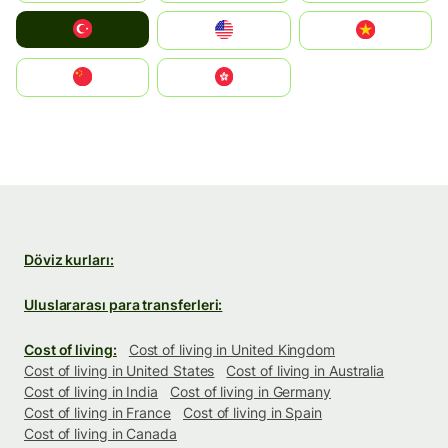
Türkiye
United States
Vietnam
中国
中國香港特別行政區
Döviz kurları:
Uluslararası para transferleri:
Cost of living:
Cost of living in United Kingdom
Cost of living in United States
Cost of living in Australia
Cost of living in India
Cost of living in Germany
Cost of living in France
Cost of living in Spain
Cost of living in Canada