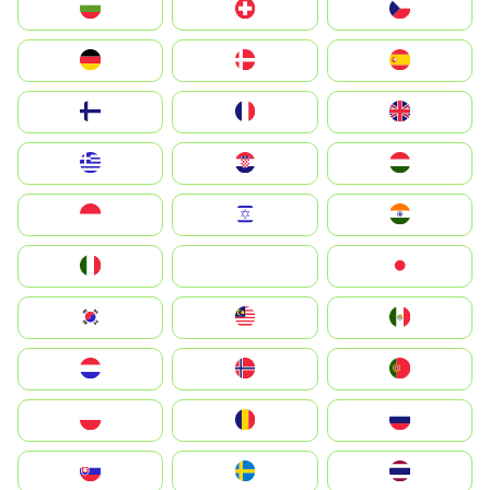
България
Switzerland
Czechia
Deutschland
Denmark
España
Suomi
France
United Kingdom
Greece
Hrvatska
Magyarország
Indonesia
Israel
India
Italia
JA
Japan
South Korea
Malay
Mexico
Nederland
Norge
Portugal
Polska
România
Россия
Slovensko
Ruoŧŧa
ไทย