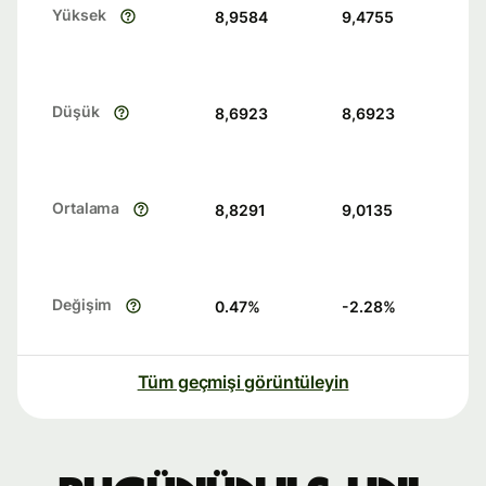
Yüksek
8,9584
9,4755
Düşük
8,6923
8,6923
Ortalama
8,8291
9,0135
Değişim
0.47
%
-2.28
%
Tüm geçmişi görüntüleyin