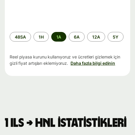
Zaman
48SA
1H
1A
6A
12A
5Y
aralığı
Reel piyasa kurunu kullanıyoruz ve ücretleri gizlemek için
gizli fiyat artışları eklemiyoruz.
Daha fazla bilgi edinin
1 ILS → HNL istatistikleri