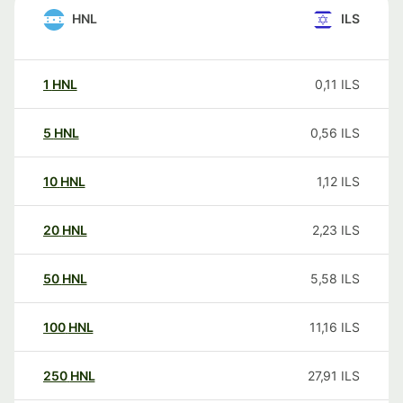
HNL
ILS
1
HNL
0,11
ILS
5
HNL
0,56
ILS
10
HNL
1,12
ILS
20
HNL
2,23
ILS
50
HNL
5,58
ILS
100
HNL
11,16
ILS
250
HNL
27,91
ILS