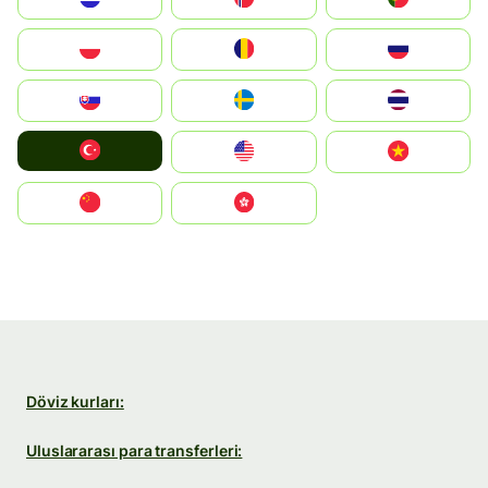
Polska
România
Россия
Slovensko
Ruoŧŧa
ไทย
Türkiye
United States
Vietnam
中国
中國香港特別行政區
Döviz kurları:
Uluslararası para transferleri: