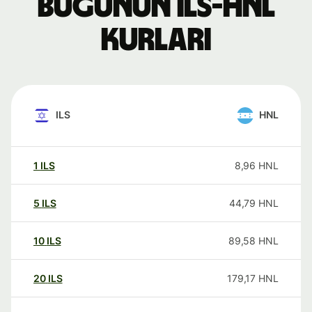
Bugünün ILS-HNL
kurları
ILS
HNL
1
ILS
8,96
HNL
5
ILS
44,79
HNL
10
ILS
89,58
HNL
20
ILS
179,17
HNL