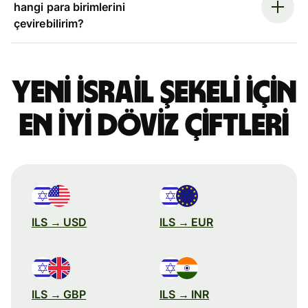
hangi para birimlerini
çevirebilirim?
Yeni İsrail şekeli için
en iyi döviz çiftleri
ILS → USD
ILS → EUR
ILS → GBP
ILS → INR