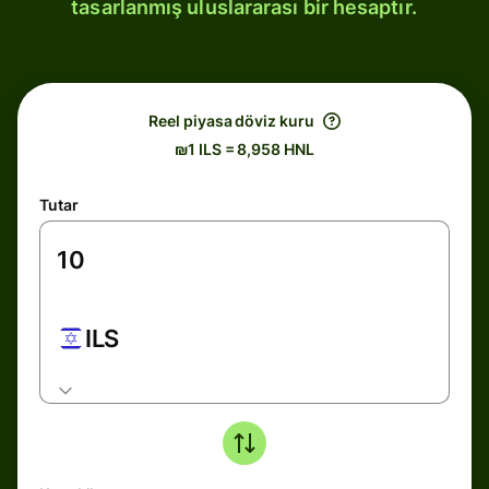
tasarlanmış uluslararası bir hesaptır.
Reel piyasa döviz kuru
₪1 ILS = 8,958 HNL
Tutar
ILS