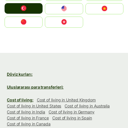
Türkiye
United States
Vietnam
中国
中國香港特別行政區
Döviz kurları:
Uluslararası para transferleri:
Cost of living:
Cost of living in United Kingdom
Cost of living in United States
Cost of living in Australia
Cost of living in India
Cost of living in Germany
Cost of living in France
Cost of living in Spain
Cost of living in Canada