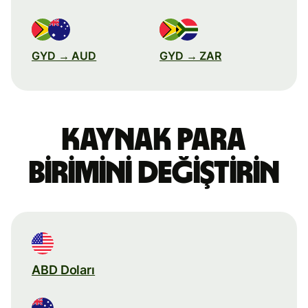
GYD → AUD
GYD → ZAR
Kaynak para
birimini değiştirin
ABD Doları