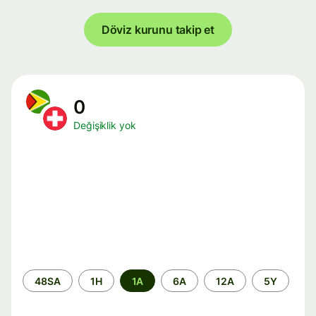
Döviz kurunu takip et
0
Değişiklik yok
Zaman
48SA
1H
1A
6A
12A
5Y
aralığı