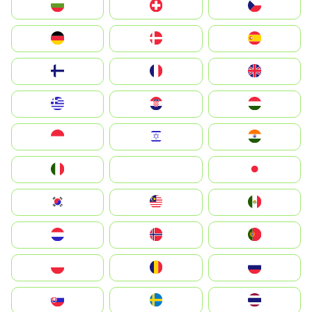
България
Switzerland
Czechia
Deutschland
Denmark
España
Suomi
France
United Kingdom
Greece
Hrvatska
Magyarország
Indonesia
Israel
India
Italia
JA
Japan
South Korea
Malay
Mexico
Nederland
Norge
Portugal
Polska
România
Россия
Slovensko
Ruoŧŧa
ไทย