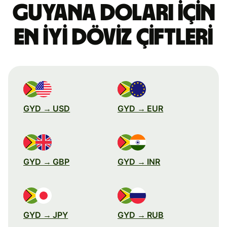
Guyana doları için
en iyi döviz çiftleri
GYD → USD
GYD → EUR
GYD → GBP
GYD → INR
GYD → JPY
GYD → RUB