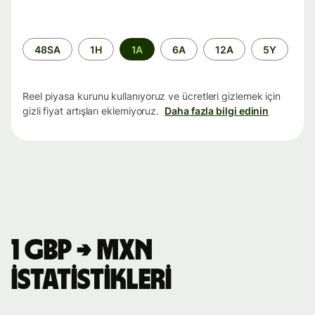
Zaman
48SA
1H
1A
6A
12A
5Y
aralığı
Reel piyasa kurunu kullanıyoruz ve ücretleri gizlemek için
gizli fiyat artışları eklemiyoruz.
Daha fazla bilgi edinin
1 GBP → MXN
istatistikleri