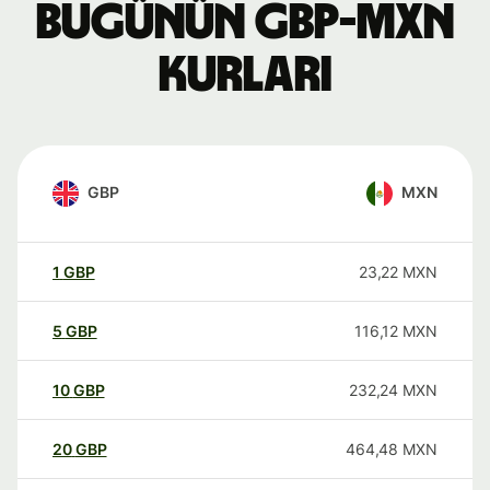
Bugünün GBP-MXN
kurları
GBP
MXN
1
GBP
23,22
MXN
5
GBP
116,12
MXN
10
GBP
232,24
MXN
20
GBP
464,48
MXN