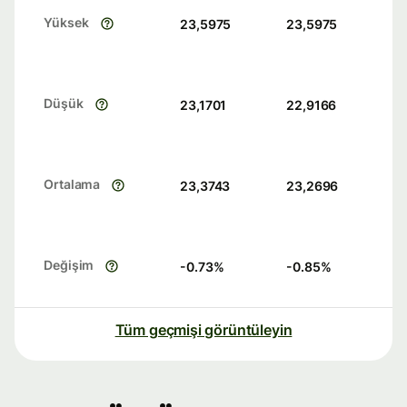
Yüksek
23,5975
23,5975
Düşük
23,1701
22,9166
Ortalama
23,3743
23,2696
Değişim
-0.73
%
-0.85
%
Tüm geçmişi görüntüleyin