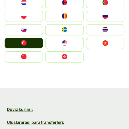
Nederland
Norge
Portugal
Polska
România
Россия
Slovensko
Ruoŧŧa
ไทย
Türkiye
United States
Vietnam
中国
中國香港特別行政區
Döviz kurları:
Uluslararası para transferleri: