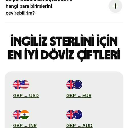
hangi para birimlerini
çevirebilirim?
İngiliz sterlini için
en iyi döviz çiftleri
GBP → USD
GBP → EUR
GBP → INR
GBP → AUD