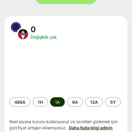
0
Değişiklik yok
Zaman
48SA
1H
1A
6A
12A
5Y
aralığı
Reel piyasa kurunu kullanıyoruz ve ücretleri gizlemek için
gizli fiyat artışları eklemiyoruz.
Daha fazla bilgi edinin