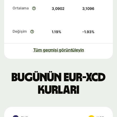
Ortalama
3,0902
3,1096
Değişim
1.19
%
-1.93
%
Tüm geçmişi görüntüleyin
Bugünün EUR-XCD
kurları