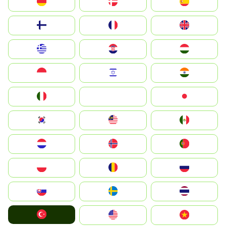
Deutschland
Denmark
España
Suomi
France
United Kingdom
Greece
Hrvatska
Magyarország
Indonesia
Israel
India
Italia
JA
Japan
South Korea
Malay
Mexico
Nederland
Norge
Portugal
Polska
România
Россия
Slovensko
Ruoŧŧa
ไทย
Türkiye
United States
Vietnam