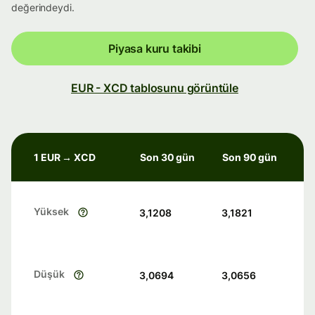
değerindeydi.
Piyasa kuru takibi
EUR - XCD tablosunu görüntüle
1 EUR → XCD
Son 30 gün
Son 90 gün
Yüksek
3,1208
3,1821
Düşük
3,0694
3,0656