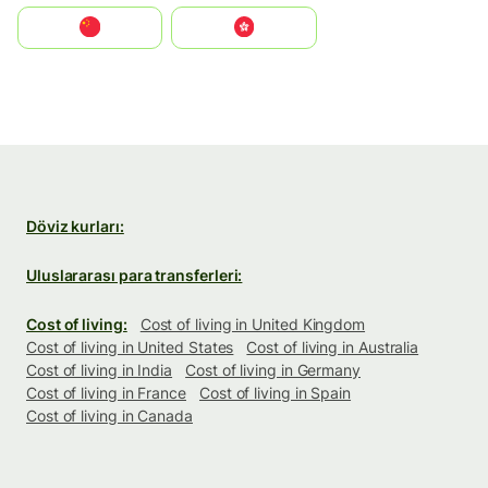
中国
中國香港特別行政區
Döviz kurları:
Uluslararası para transferleri:
Cost of living:
Cost of living in United Kingdom
Cost of living in United States
Cost of living in Australia
Cost of living in India
Cost of living in Germany
Cost of living in France
Cost of living in Spain
Cost of living in Canada