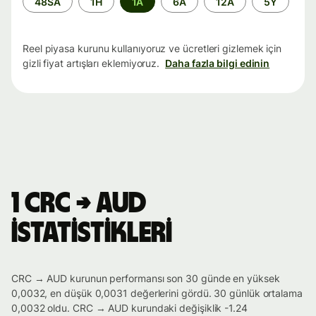
48SA
1H
1A
6A
12A
5Y
aralığı
Reel piyasa kurunu kullanıyoruz ve ücretleri gizlemek için
gizli fiyat artışları eklemiyoruz.
Daha fazla bilgi edinin
1 CRC → AUD
istatistikleri
CRC → AUD kurunun performansı son 30 günde en yüksek
0,0032, en düşük 0,0031 değerlerini gördü. 30 günlük ortalama
0,0032 oldu. CRC → AUD kurundaki değişiklik -1.24