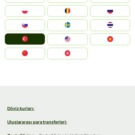
Polska
România
Россия
Slovensko
Ruoŧŧa
ไทย
Türkiye
United States
Vietnam
中国
中國香港特別行政區
Döviz kurları:
Uluslararası para transferleri: