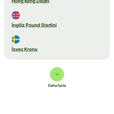
Hong Kong Doları
İngiliz Pound Sterlini
İsveç Kronu
Daha fazla