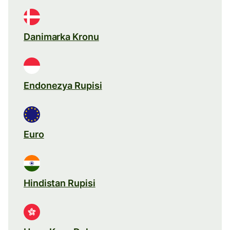
Danimarka Kronu
Endonezya Rupisi
Euro
Hindistan Rupisi