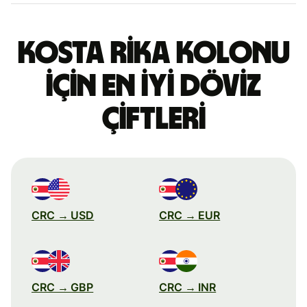
Kosta Rika kolonu
için en iyi döviz
çiftleri
CRC → USD
CRC → EUR
CRC → GBP
CRC → INR