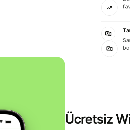
fav
Ta
Sa
bo
Ücretsiz Wi