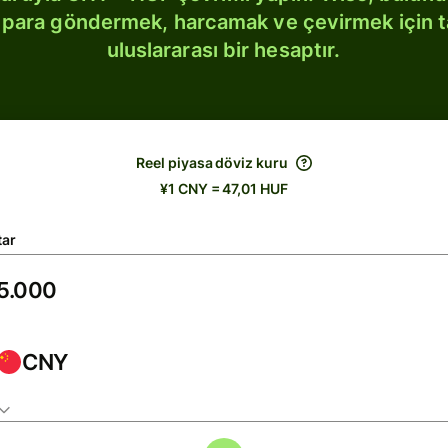
bi para göndermek, harcamak ve çevirmek için 
uluslararası bir hesaptır.
Reel piyasa döviz kuru
¥1 CNY = 47,01 HUF
tar
CNY