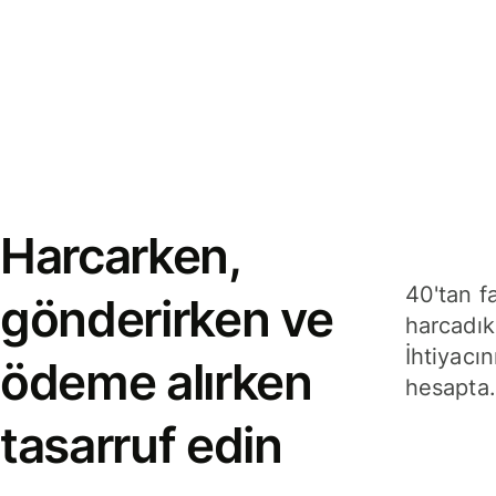
Harcarken,
40'tan f
gönderirken ve
harcadık
İhtiyacın
ödeme alırken
hesapta.
tasarruf edin