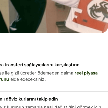
a transferi sağlayıcılarını karşılaştırın
se ile gizli ücretler ödemeden daima
reel piyasa
runu
elde edeceksiniz.
nlı döviz kurlarını takip edin
viz kurunun zamanla nasıl değiştiğini görmek için