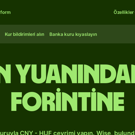
tform
Özellikler
Kur bildirimleri alın
Banka kuru kıyaslayın
in yuanınd
forintine
kuruyla CNY - HUF çevrimi yapın. Wise, bulun