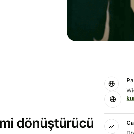
Par
Wi
ku
rimi dönüştürücü
Ca
Dö