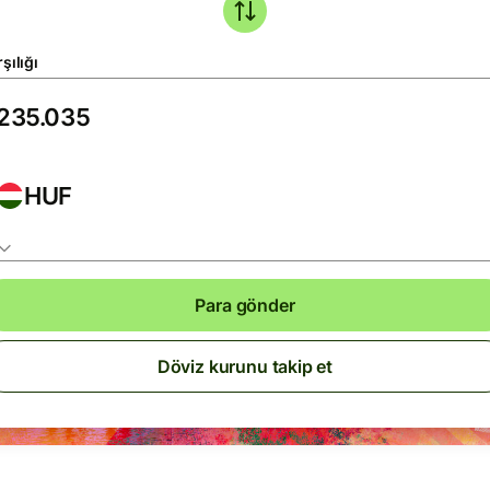
şılığı
HUF
Para gönder
Döviz kurunu takip et