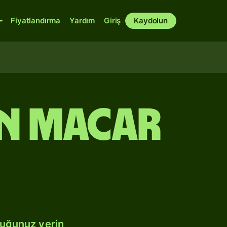
Fiyatlandırma
Yardım
Giriş
Kaydolun
an Macar
duğunuz yerin