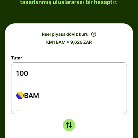
tasarlanmış uluslararası bir hesaptır.
Reel piyasa döviz kuru
KM1 BAM = 9,629 ZAR
Tutar
BAM