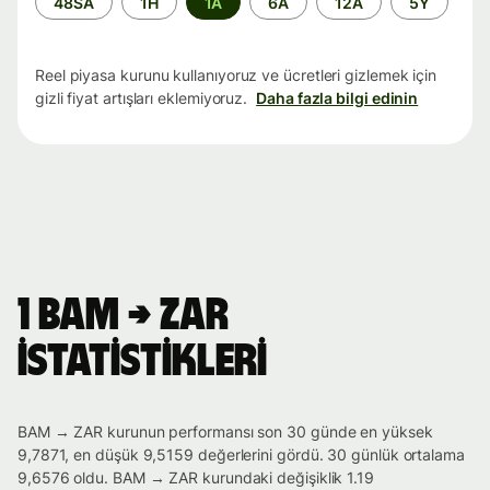
48SA
1H
1A
6A
12A
5Y
aralığı
Reel piyasa kurunu kullanıyoruz ve ücretleri gizlemek için
gizli fiyat artışları eklemiyoruz.
Daha fazla bilgi edinin
1 BAM → ZAR
istatistikleri
BAM → ZAR kurunun performansı son 30 günde en yüksek
9,7871, en düşük 9,5159 değerlerini gördü. 30 günlük ortalama
9,6576 oldu. BAM → ZAR kurundaki değişiklik 1.19