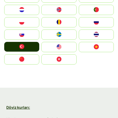
Nederland
Norge
Portugal
Polska
România
Россия
Slovensko
Ruoŧŧa
ไทย
Türkiye
United States
Vietnam
中国
中國香港特別行政區
Döviz kurları: