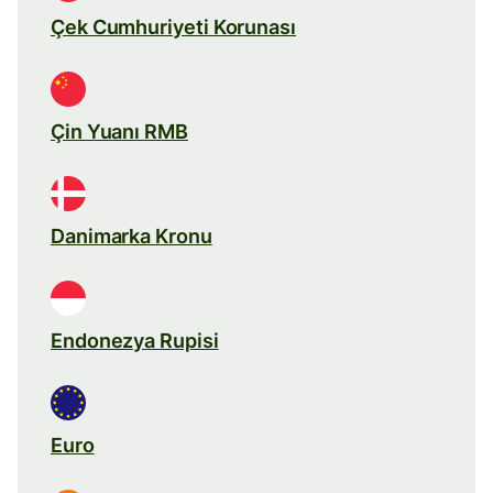
Çek Cumhuriyeti Korunası
Çin Yuanı RMB
Danimarka Kronu
Endonezya Rupisi
Euro