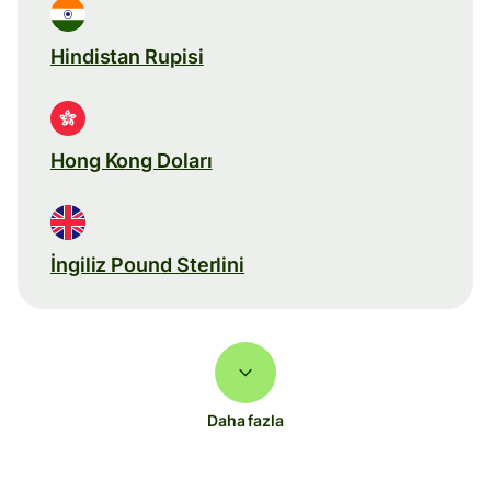
Hindistan Rupisi
Hong Kong Doları
İngiliz Pound Sterlini
Daha fazla