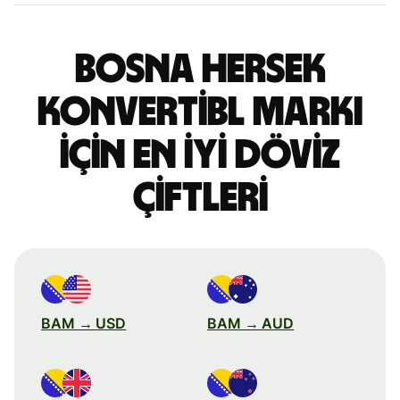
Bosna Hersek
konvertibl markı
için en iyi döviz
çiftleri
BAM → USD
BAM → AUD