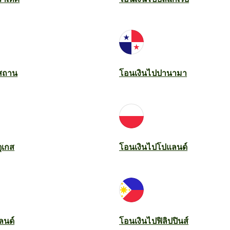
ีสถาน
โอนเงินไปปานามา
ุเกส
โอนเงินไปโปแลนด์
ลนด์
โอนเงินไปฟิลิปปินส์