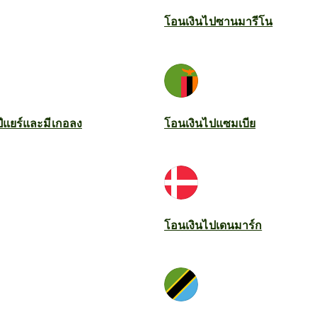
โอนเงินไปซานมารีโน
ีแยร์และมีเกอลง
โอนเงินไปแซมเบีย
โอนเงินไปเดนมาร์ก