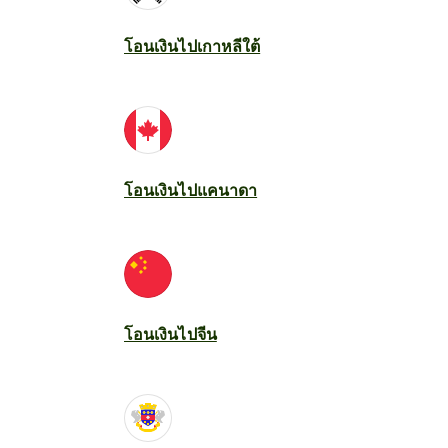
โอนเงินไปเกาหลีใต้
โอนเงินไปแคนาดา
โอนเงินไปจีน