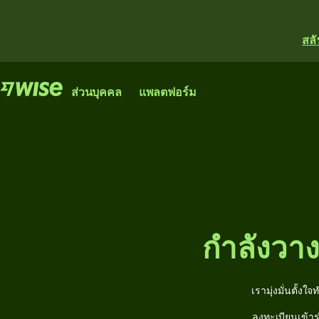
สลั
ฟีเจอร์
ผลิตภัณฑ์
ส่วนบุคคล
แพลตฟอร์ม
โอน
โอน
Wise
เงิน
Wise
รับ
สำหรับ
โอน
Platform
ออก
เงิน
ลูกค้า
บัตร
จำนวน
พื้นที่ที่ธนาคาร
สถาบันการเงิน
มาก
กำลังวาง
บัญชี
บุคคล
และองค์กรธุรกิจ
หลาย
สามารถเชื่อมต่อ
ราคา
สกุล
เข้ากับเครือข่าย
วิธีการโอน
เรามุ่งมั่นตั้ง
เงิน
ของเรา
เงินไปต่าง
ประเทศที่มี
สำรวจ
ลงทะเบียนเข้าร่