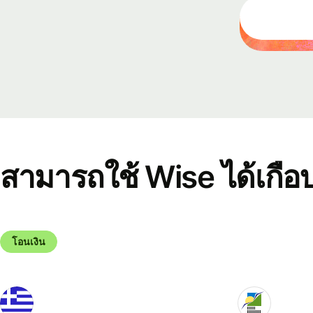
แพลตฟอร์ม
จัดการ
ระบบ
แรงงาน
กิจกรรม
สามารถใช้ Wise ได้เกือบท
ลงทะเบียน
ร่วม Wise
Connect
นักพัฒนา
โอนเงิน
เอกสาร
ประกอบ