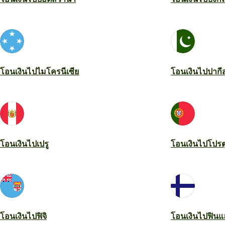
โอนเงินไปไมโครนีเซีย
โอนเงินไปปาก
โอนเงินไปเปรู
โอนเงินไปโปรต
โอนเงินไปฟิจิ
โอนเงินไปฟินแ