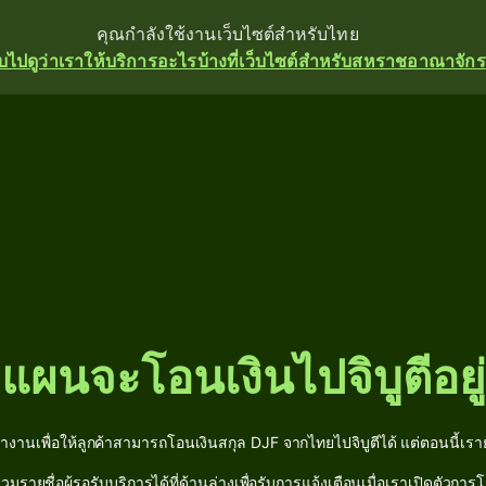
คุณกำลังใช้งานเว็บไซต์สำหรับไทย
บไปดูว่าเราให้บริการอะไรบ้างที่เว็บไซต์สำหรับสหราชอาณาจักร
แผนจะโอนเงินไปจิบูตีอยู่ใ
ใจทำงานเพื่อให้ลูกค้าสามารถโอนเงินสกุล DJF จากไทยไปจิบูตีได้ แต่ตอนนี้เรายั
วมรายชื่อผู้รอรับบริการได้ที่ด้านล่างเพื่อรับการแจ้งเตือนเมื่อเราเปิดตัวกา