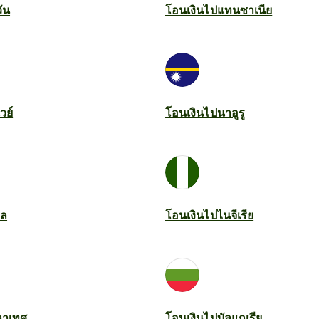
ัน
โอนเงินไปแทนซาเนีย
วย์
โอนเงินไปนาอูรู
าล
โอนเงินไปไนจีเรีย
ลาเทศ
โอนเงินไปบัลแกเรีย