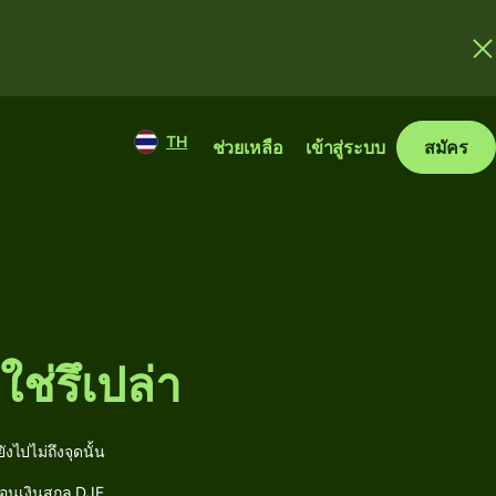
TH
ช่วยเหลือ
เข้าสู่ระบบ
สมัคร
ช่รึเปล่า
งไปไม่ถึงจุดนั้น
รโอนเงินสกุล DJF