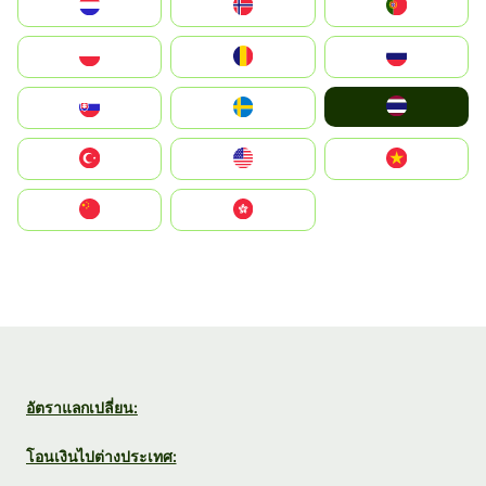
Nederland
Norge
Portugal
Polska
România
Россия
ไทย
Slovensko
Ruoŧŧa
Türkiye
United States
Vietnam
中国
中國香港特別行政區
อัตราแลกเปลี่ยน:
โอนเงินไปต่างประเทศ: