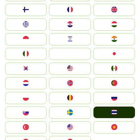
Suomi
France
United Kingdom
Greece
Hrvatska
Magyarország
Indonesia
Israel
India
Italia
JA
Japan
South Korea
Malay
Mexico
Nederland
Norge
Portugal
Polska
România
Россия
ไทย
Slovensko
Ruoŧŧa
Türkiye
United States
Vietnam