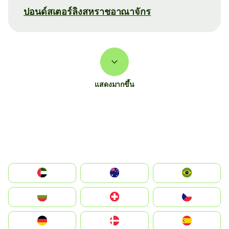
ปอนด์สเตอร์ลิงสหราชอาณาจักร
แสดงมากขึ้น
الإمارات العربية المتحدة
Australia
Brazil
България
Switzerland
Czechia
Deutschland
Denmark
España