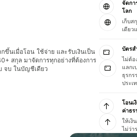
จัดกา
โลก
เก็บสก
เดียว
บัตรส
ขึ้นเมื่อโอน ใช้จ่าย และรับเงินเป็น
ไม่ต้อ
40+ สกุล มาจัดการทุกอย่างที่ต้องการ
แลกเป
รบ จบ ในบัญชีเดียว
ธุรกรร
ประเ
โอนเง
ค่าธร
ให้เง
ไม่ว่