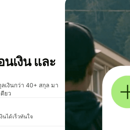
โอนเงิน และ
กุลเงินกว่า 40+ สกุล มา
เดียว
งินได้เร็วทันใจ