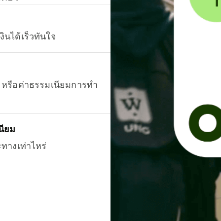
งินได้เร็วทันใจ
ยน หรือค่าธรรมเนียมการทำ
นียม
ะทางเท่าไหร่