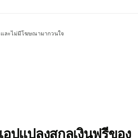
หมดและไม่มีโฆษณามากวนใจ
อปแปลงสกุลเงินฟรีของ