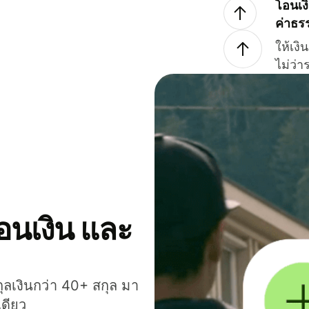
โอนเง
ค่าธร
ให้เง
ไม่ว่
โอนเงิน และ
กุลเงินกว่า 40+ สกุล มา
เดียว