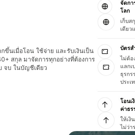
จัดกา
โลก
เก็บสก
เดียว
บัตรส
ขึ้นเมื่อโอน ใช้จ่าย และรับเงินเป็น
ไม่ต้อ
40+ สกุล มาจัดการทุกอย่างที่ต้องการ
แลกเป
รบ จบ ในบัญชีเดียว
ธุรกรร
ประเ
โอนเง
ค่าธร
ให้เง
ไม่ว่