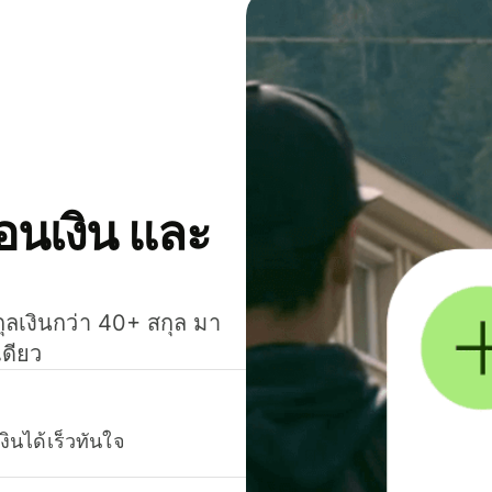
โอนเงิน และ
กุลเงินกว่า 40+ สกุล มา
เดียว
งินได้เร็วทันใจ