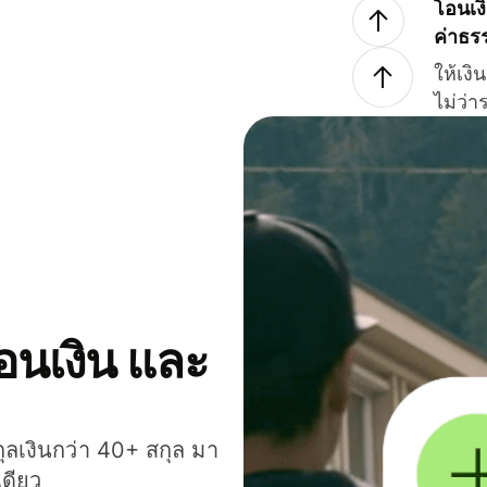
โอนเง
ค่าธร
ให้เง
ไม่ว่
โอนเงิน และ
กุลเงินกว่า 40+ สกุล มา
เดียว