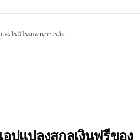
หมดและไม่มีโฆษณามากวนใจ
อปแปลงสกุลเงินฟรีของ