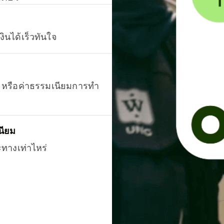
งินได้เร็วทันใจ
ยน หรือค่าธรรมเนียมการทำ
นียม
ะทางเท่าไหร่