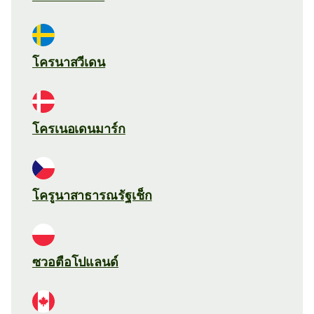
โครนาสวีเดน
โครเนอเดนมาร์ก
โครูนาสาธารณรัฐเช็ก
ซวอตือโปแลนด์