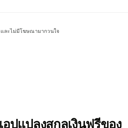
หมดและไม่มีโฆษณามากวนใจ
อปแปลงสกุลเงินฟรีของ