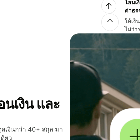
โอนเง
ค่าธร
ให้เง
ไม่ว่
โอนเงิน และ
กุลเงินกว่า 40+ สกุล มา
เดียว