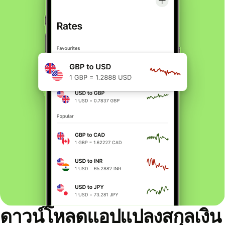
ดาวน์โหลดแอปแปลงสกุลเงิน