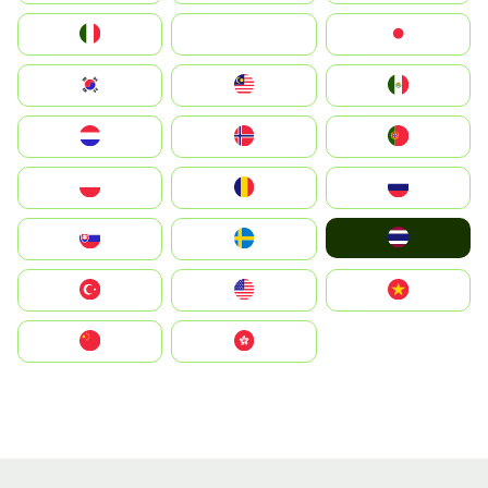
Italia
JA
Japan
South Korea
Malay
Mexico
Nederland
Norge
Portugal
Polska
România
Россия
ไทย
Slovensko
Ruoŧŧa
Türkiye
United States
Vietnam
中国
中國香港特別行政區