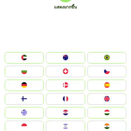
แสดงมากขึ้น
الإمارات العربية المتحدة
Australia
Brazil
България
Switzerland
Czechia
Deutschland
Denmark
España
Suomi
France
United Kingdom
Greece
Hrvatska
Magyarország
Indonesia
Israel
India