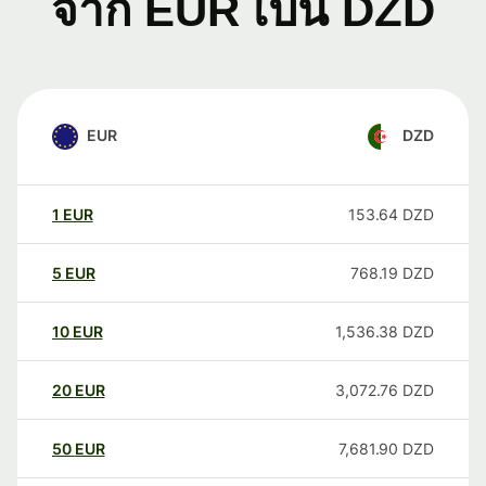
จาก EUR เป็น DZD
EUR
DZD
1
EUR
153.64
DZD
5
EUR
768.19
DZD
10
EUR
1,536.38
DZD
20
EUR
3,072.76
DZD
50
EUR
7,681.90
DZD