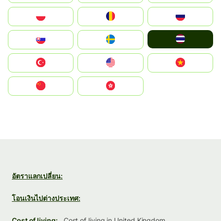
Polska
România
Россия
ไทย
Slovensko
Ruoŧŧa
Türkiye
United States
Vietnam
中国
中國香港特別行政區
อัตราแลกเปลี่ยน:
โอนเงินไปต่างประเทศ:
Cost of living:
Cost of living in United Kingdom