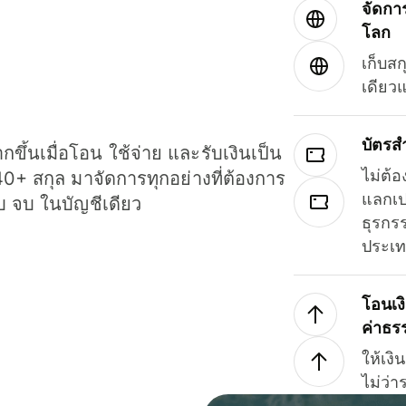
จัดกา
โลก
เก็บสก
เดียว
บัตรส
ขึ้นเมื่อโอน ใช้จ่าย และรับเงินเป็น
ไม่ต้อ
40+ สกุล มาจัดการทุกอย่างที่ต้องการ
แลกเป
รบ จบ ในบัญชีเดียว
ธุรกรร
ประเ
โอนเง
ค่าธร
ให้เง
ไม่ว่