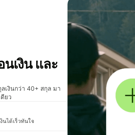
โอนเงิน และ
กุลเงินกว่า 40+ สกุล มา
เดียว
งินได้เร็วทันใจ