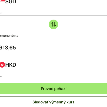
SGD
emenené na
HKD
Prevod peňazí
Sledovať výmenný kurz