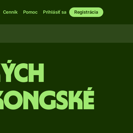
Cenník
Pomoc
Prihlásiť sa
Registrácia
kých
kongské