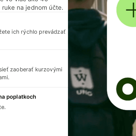
 ruke na jednom účte.
ete ich rýchlo prevádzať
usieť zaoberať kurzovými
ami.
 na poplatkoch
te.