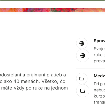
Sprav
Svoje
ruke 
prevá
dosielaní a prijímaní platieb a
Medz
iac ako 40 menách. Všetko, čo
Pri p
, máte vždy po ruke na jednom
nebud
kurzo
trans