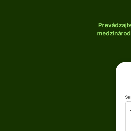
Prevádzajt
medzinárodn
Su