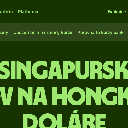
katelia
Platforma
Funkcie
meny
Upozornenia na zmeny kurzu
Porovnajte kurzy bánk
 Singapurs
v na hong
doláre