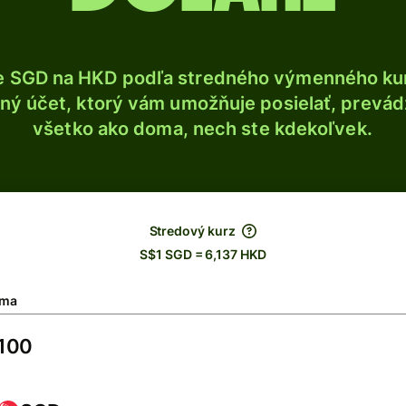
e SGD na HKD podľa stredného výmenného kur
ý účet, ktorý vám umožňuje posielať, prevádza
všetko ako doma, nech ste kdekoľvek.
Stredový kurz
S$1 SGD = 6,137 HKD
ma