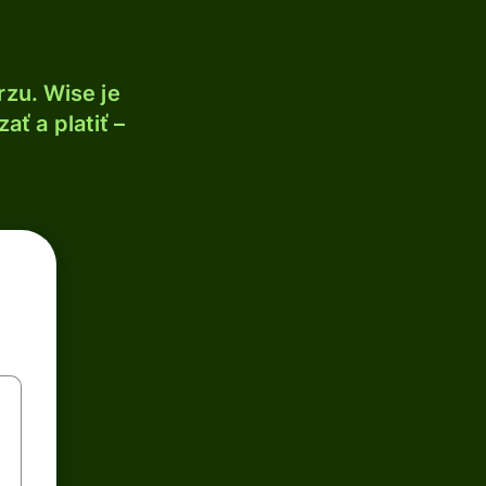
zu. Wise je
ť a platiť –