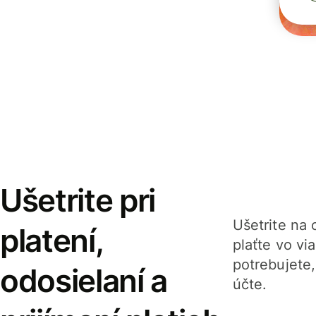
Ušetrite pri
Ušetrite na o
platení,
plaťte vo v
potrebujete
odosielaní a
účte.