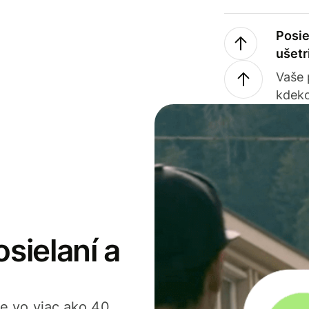
Posie
ušetr
Vaše
kdeko
osielaní a
ťte vo viac ako 40