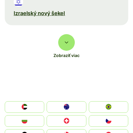
Izraelský nový šekel
Zobraziť viac
الإمارات العربية المتحدة
Australia
Brazil
България
Switzerland
Czechia