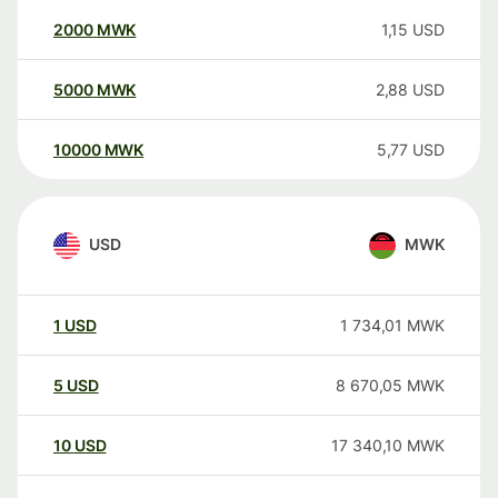
2000
MWK
1,15
USD
5000
MWK
2,88
USD
10000
MWK
5,77
USD
USD
MWK
1
USD
1 734,01
MWK
5
USD
8 670,05
MWK
10
USD
17 340,10
MWK