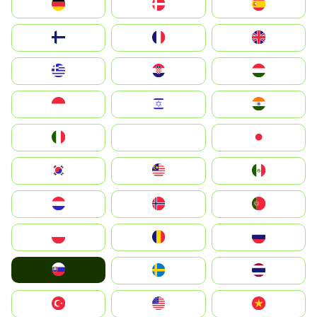
Deutschland
Denmark
España
Suomi
France
United Kingdom
Greece
Hrvatska
Magyarország
Indonesia
Israel
India
Italia
JA
Japan
South Korea
Malay
Mexico
Nederland
Norge
Portugal
Polska
România
Россия
Slovensko
Ruoŧŧa
ไทย
Türkiye
United States
Vietnam