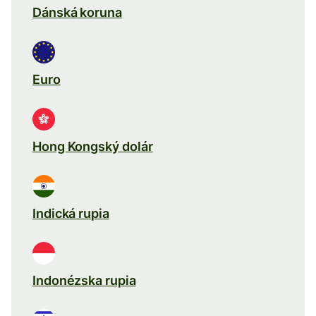
Dánská koruna
Euro
Hong Kongský dolár
Indická rupia
Indonézska rupia