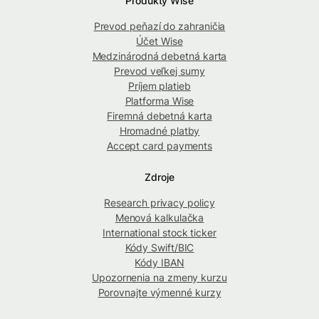
Produkty Wise
Prevod peňazí do zahraničia
Účet Wise
Medzinárodná debetná karta
Prevod veľkej sumy
Príjem platieb
Platforma Wise
Firemná debetná karta
Hromadné platby
Accept card payments
Zdroje
Research privacy policy
Menová kalkulačka
International stock ticker
Kódy Swift/BIC
Kódy IBAN
Upozornenia na zmeny kurzu
Porovnajte výmenné kurzy