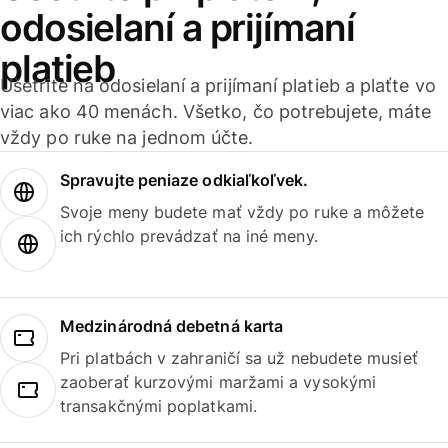
odosielaní a prijímaní
platieb
Ušetrite na odosielaní a prijímaní platieb a plaťte vo
viac ako 40 menách. Všetko, čo potrebujete, máte
vždy po ruke na jednom účte.
Spravujte peniaze odkiaľkoľvek.
Svoje meny budete mať vždy po ruke a môžete
ich rýchlo prevádzať na iné meny.
Medzinárodná debetná karta
Pri platbách v zahraničí sa už nebudete musieť
zaoberať kurzovými maržami a vysokými
transakčnými poplatkami.