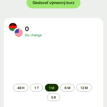
Sledovať výmenný kurz
0
No change
Time
48 H
1 T
1 M
6 M
12 M
period
5 R