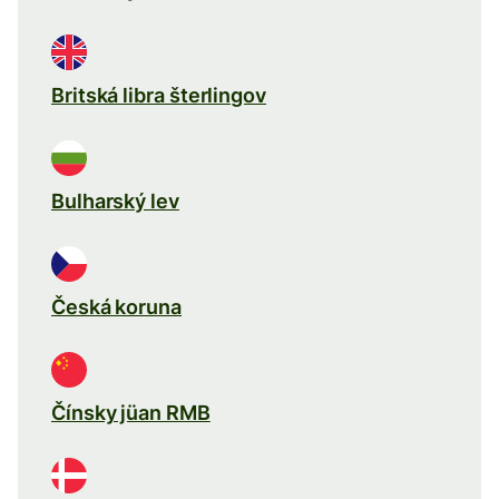
Britská libra šterlingov
Bulharský lev
Česká koruna
Čínsky jüan RMB