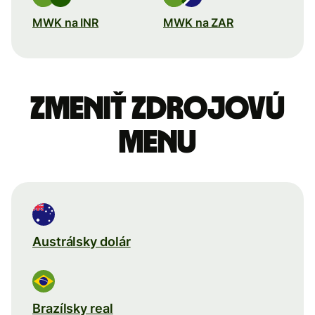
MWK na INR
MWK na ZAR
Zmeniť zdrojovú
menu
Austrálsky dolár
Brazílsky real