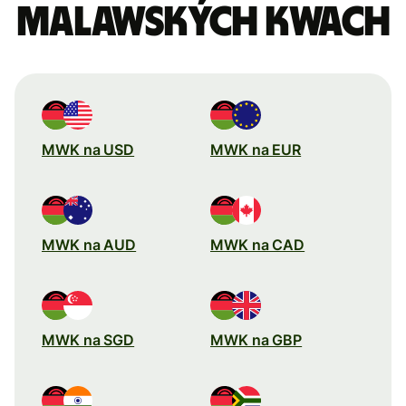
Malawských kwach
MWK na USD
MWK na EUR
MWK na AUD
MWK na CAD
MWK na SGD
MWK na GBP