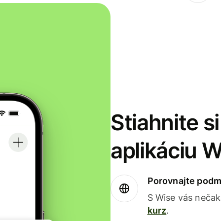
Stiahnite s
aplikáciu 
Porovnajte podm
S Wise vás nečak
kurz
.