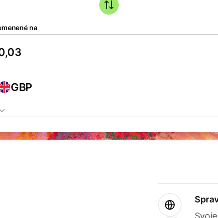
emenené na
GBP
Sprav
Svoje