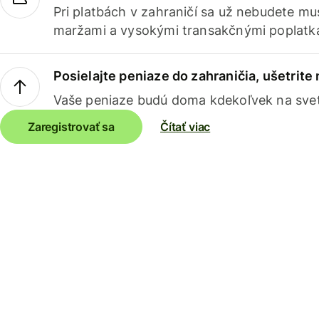
Pri platbách v zahraničí sa už nebudete m
maržami a vysokými transakčnými poplatk
Posielajte peniaze do zahraničia, ušetrite
Vaše peniaze budú doma kdekoľvek na sve
Zaregistrovať sa
Čítať viac