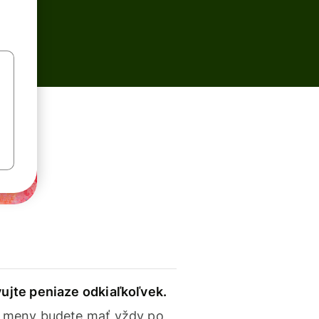
ujte peniaze odkiaľkoľvek.
 meny budete mať vždy po