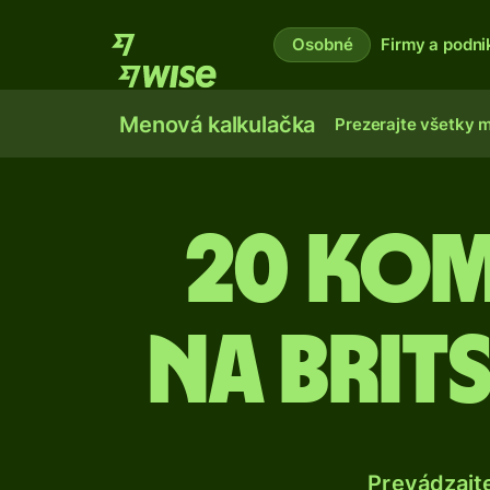
Osobné
Firmy a podni
Menová kalkulačka
Prezerajte všetky 
20 Ko
na brit
Prevádzajt