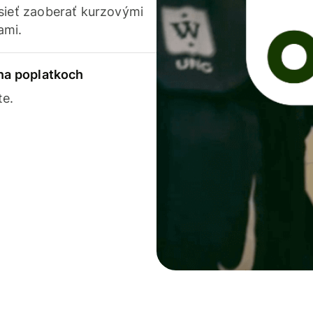
usieť zaoberať kurzovými
ami.
 na poplatkoch
te.