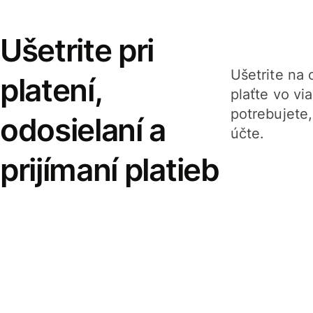
Ušetrite pri
Ušetrite na o
platení,
plaťte vo v
potrebujete
odosielaní a
účte.
prijímaní platieb