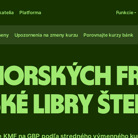
katelia
Platforma
Funkcie
meny
Upozornenia na zmeny kurzu
Porovnajte kurzy bánk
morských f
ské libry št
e KMF na GBP podľa stredného výmenného kur