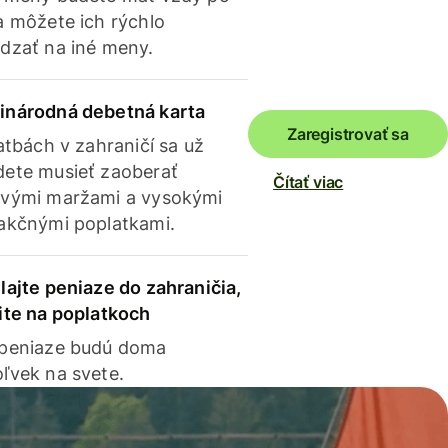
a môžete ich rýchlo
dzať na iné meny.
inárodná debetná karta
Zaregistrovať sa
latbách v zahraničí sa už
ete musieť zaoberať
Čítať viac
vými maržami a vysokými
akčnými poplatkami.
lajte peniaze do zahraničia,
ite na poplatkoch
 peniaze budú doma
ľvek na svete.