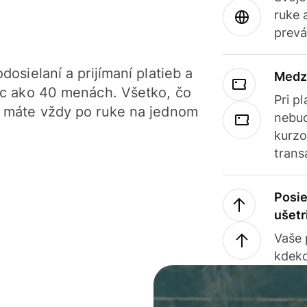
ruke 
prevá
dosielaní a prijímaní platieb a
Medz
iac ako 40 menách. Všetko, čo
Pri p
, máte vždy po ruke na jednom
nebud
kurzo
trans
Posie
ušetr
Vaše
kdeko