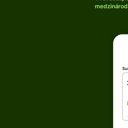
medzinárodn
Su