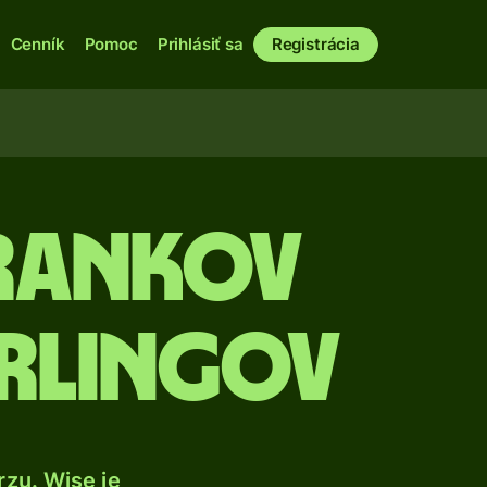
Cenník
Pomoc
Prihlásiť sa
Registrácia
rankov
erlingov
zu. Wise je