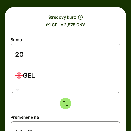
Stredový kurz
₾1 GEL = 2,575 CNY
Suma
GEL
Premenené na