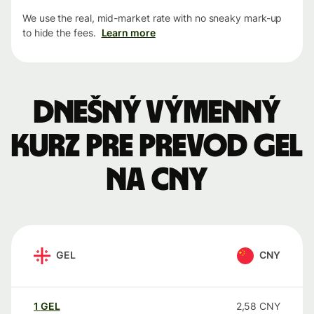
We use the real, mid-market rate with no sneaky mark-up
to hide the fees.
Learn more
Dnešný výmenný
kurz pre prevod GEL
na CNY
GEL
CNY
1
GEL
2,58
CNY