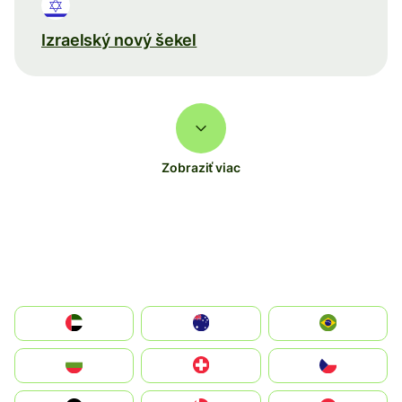
Izraelský nový šekel
Zobraziť viac
الإمارات العربية المتحدة
Australia
Brazil
България
Switzerland
Czechia