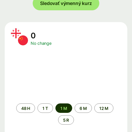
Sledovať výmenný kurz
0
No change
Time
48 H
1 T
1 M
6 M
12 M
period
5 R