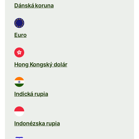
Dánská koruna
Euro
Hong Kongský dolár
Indická rupia
Indonézska rupia