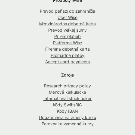
Produkty Wise
Prevod peňazí do zahraničia
Účet Wise
Medzinárodná debetná karta
Prevod veľkej sumy
Príjem platieb
Platforma Wise
Firemná debetná karta
Hromadné platby
Accept card payments
Zdroje
Research privacy policy
Menová kalkulačka
International stock ticker
Kódy Swift/BIC
Kódy IBAN
Upozornenia na zmeny kurzu
Porovnajte výmenné kurzy