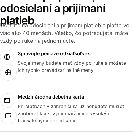
odosielaní a prijímaní
platieb
Ušetrite na odosielaní a prijímaní platieb a plaťte vo
viac ako 40 menách. Všetko, čo potrebujete, máte
vždy po ruke na jednom účte.
Spravujte peniaze odkiaľkoľvek.
Svoje meny budete mať vždy po ruke a môžete
ich rýchlo prevádzať na iné meny.
Medzinárodná debetná karta
Pri platbách v zahraničí sa už nebudete musieť
zaoberať kurzovými maržami a vysokými
transakčnými poplatkami.