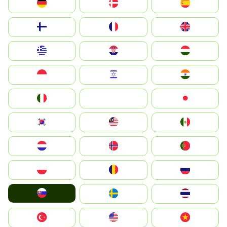
Deutschland
Denmark
España
Suomi
France
United Kingdom
Greece
Hrvatska
Magyarország
Indonesia
Israel
India
Italia
JA
Japan
South Korea
Malay
Mexico
Nederland
Norge
Portugal
Polska
România
Россия
Slovensko
Ruoŧŧa
ไทย
Türkiye
United States
Vietnam