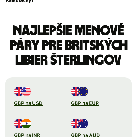
Najlepšie menové
páry pre Britských
libier šterlingov
GBP na USD
GBP na EUR
GBP na INR
GBP na AUD