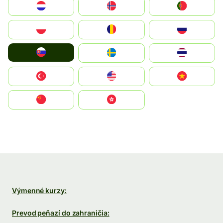
Nederland
Norge
Portugal
Polska
România
Россия
Slovensko
Ruoŧŧa
ไทย
Türkiye
United States
Vietnam
中国
中國香港特別行政區
Výmenné kurzy:
Prevod peňazí do zahraničia: