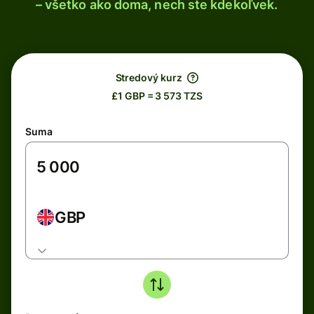
– všetko ako doma, nech ste kdekoľvek.
Stredový kurz
£1 GBP = 3 573 TZS
Suma
GBP