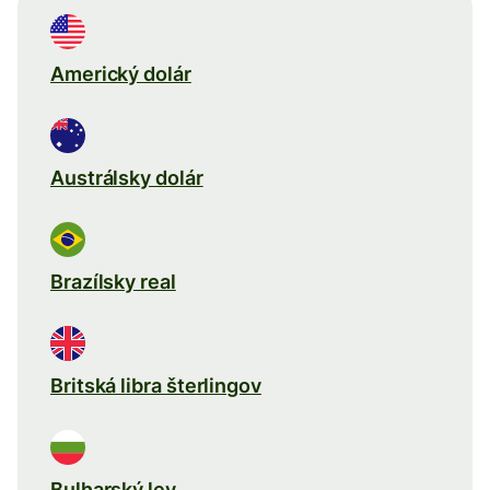
Americký dolár
Austrálsky dolár
Brazílsky real
Britská libra šterlingov
Bulharský lev