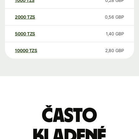
1000
TZS
0,28
GBP
2000
TZS
0,56
GBP
5000
TZS
1,40
GBP
10000
TZS
2,80
GBP
Často
kladené