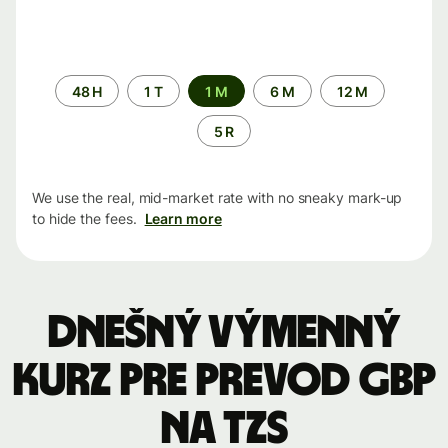
Time
48 H
1 T
1 M
6 M
12 M
period
5 R
We use the real, mid-market rate with no sneaky mark-up
to hide the fees.
Learn more
Dnešný výmenný
kurz pre prevod GBP
na TZS