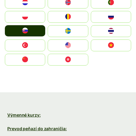
Nederland
Norge
Portugal
Polska
România
Россия
Slovensko
Ruoŧŧa
ไทย
Türkiye
United States
Vietnam
中国
中國香港特別行政區
Výmenné kurzy:
Prevod peňazí do zahraničia: