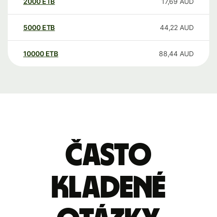
2000
ETB
17,69
AUD
5000
ETB
44,22
AUD
10000
ETB
88,44
AUD
Často
kladené