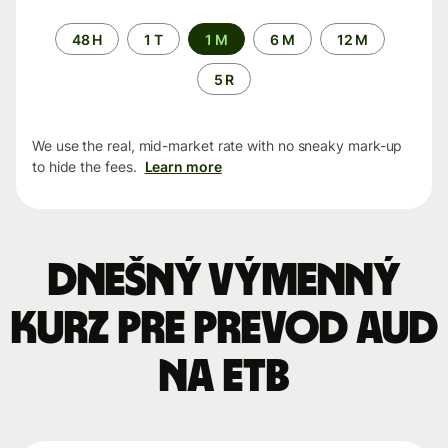
Time
48 H
1 T
1 M
6 M
12 M
period
5 R
We use the real, mid-market rate with no sneaky mark-up
to hide the fees.
Learn more
Dnešný výmenný
kurz pre prevod AUD
na ETB