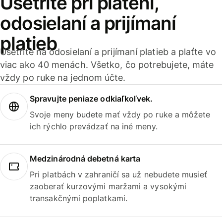
Ušetrite pri platení,
odosielaní a prijímaní
platieb
Ušetrite na odosielaní a prijímaní platieb a plaťte vo
viac ako 40 menách. Všetko, čo potrebujete, máte
vždy po ruke na jednom účte.
Spravujte peniaze odkiaľkoľvek.
Svoje meny budete mať vždy po ruke a môžete
ich rýchlo prevádzať na iné meny.
Medzinárodná debetná karta
Pri platbách v zahraničí sa už nebudete musieť
zaoberať kurzovými maržami a vysokými
transakčnými poplatkami.