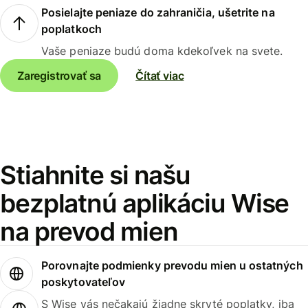
Posielajte peniaze do zahraničia, ušetrite na
poplatkoch
Vaše peniaze budú doma kdekoľvek na svete.
Zaregistrovať sa
Čítať viac
Stiahnite si našu
bezplatnú aplikáciu Wise
na prevod mien
Porovnajte podmienky prevodu mien u ostatných
poskytovateľov
S Wise vás nečakajú žiadne skryté poplatky, iba