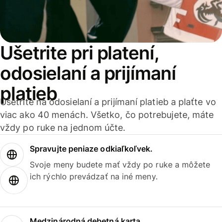
Ušetrite pri platení,
odosielaní a prijímaní
platieb
Ušetrite na odosielaní a prijímaní platieb a plaťte vo
viac ako 40 menách. Všetko, čo potrebujete, máte
vždy po ruke na jednom účte.
Spravujte peniaze odkiaľkoľvek.
Svoje meny budete mať vždy po ruke a môžete
ich rýchlo prevádzať na iné meny.
Medzinárodná debetná karta