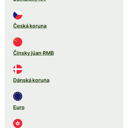
Česká koruna
Čínsky jüan RMB
Dánská koruna
Euro