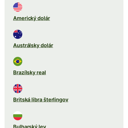
Americký dolár
Austrálsky dolár
Brazílsky real
Britská libra šterlingov
Bulharský lev