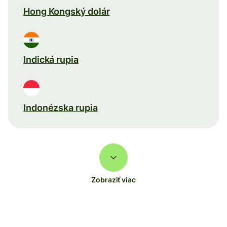
Hong Kongský dolár
Indická rupia
Indonézska rupia
Zobraziť viac