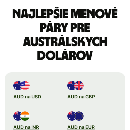
Najlepšie menové
páry pre
Austrálskych
dolárov
AUD na USD
AUD na GBP
AUD na INR
AUD na EUR