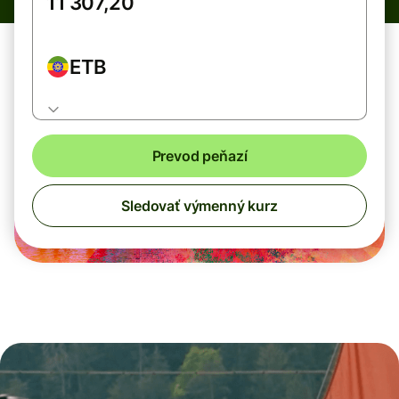
ETB
Prevod peňazí
Sledovať výmenný kurz