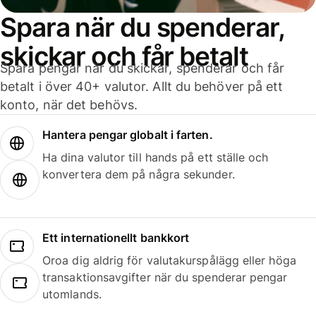
Spara när du spenderar,
skickar och får betalt
Spara pengar när du skickar, spenderar och får
betalt i över 40+ valutor. Allt du behöver på ett
konto, när det behövs.
Hantera pengar globalt i farten.
Ha dina valutor till hands på ett ställe och
konvertera dem på några sekunder.
Ett internationellt bankkort
Oroa dig aldrig för valutakurspålägg eller höga
transaktionsavgifter när du spenderar pengar
utomlands.