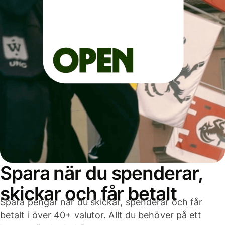
Spara när du spenderar,
skickar och får betalt
Spara pengar när du skickar, spenderar och får
betalt i över 40+ valutor. Allt du behöver på ett