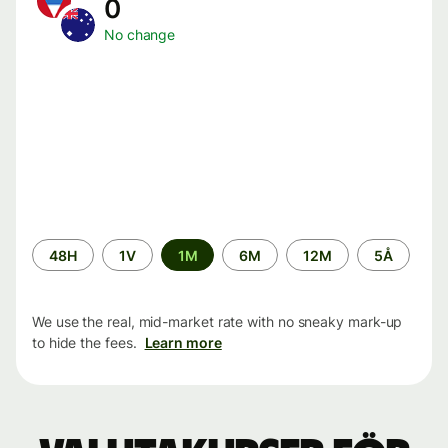
0
No change
Time
48H
1V
1M
6M
12M
5Å
period
We use the real, mid-market rate with no sneaky mark-up
to hide the fees.
Learn more