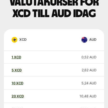
Valutakurser för
XCD till AUD idag
XCD
AUD
1
XCD
0,52
AUD
5
XCD
2,62
AUD
10
XCD
5,24
AUD
20
XCD
10,48
AUD