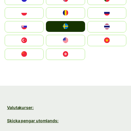
Polska
România
Россия
Ruoŧŧa
Slovensko
ไทย
Türkiye
United States
Vietnam
中国
中國香港特別行政區
Valutakurser:
Skicka pengar utomlands: