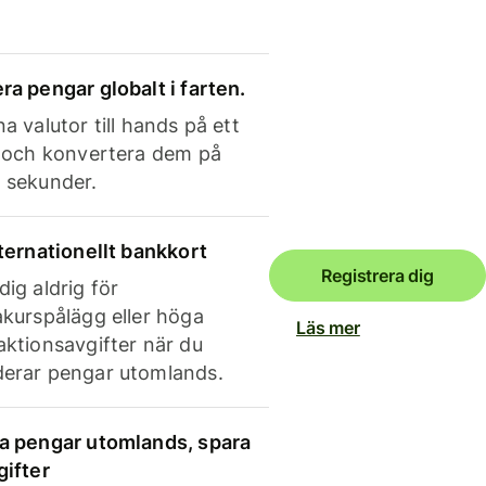
ra pengar globalt i farten.
a valutor till hands på ett
e och konvertera dem på
 sekunder.
nternationellt bankkort
Registrera dig
dig aldrig för
akurspålägg eller höga
Läs mer
aktionsavgifter när du
erar pengar utomlands.
a pengar utomlands, spara
gifter