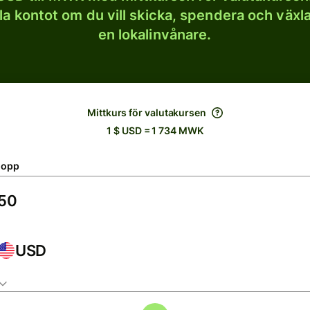
lla kontot om du vill skicka, spendera och väx
en lokalinvånare.
Mittkurs för valutakursen
1 $ USD = 1 734 MWK
lopp
USD