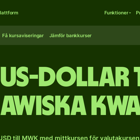
lattform
Funktioner
P
Få kursaviseringar
Jämför bankkurser
 US-dollar t
awiska kw
USD till MWK med mittkursen för valutakursen.