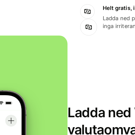
Helt gratis,
Ladda ned på
inga irriter
Ladda ned 
valutaomva