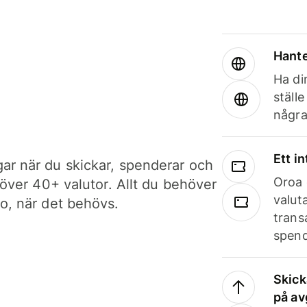
Hante
Ha din
ställ
några
Ett i
ar när du skickar, spenderar och
Oroa 
i över 40+ valutor. Allt du behöver
valut
to, när det behövs.
trans
spend
Skick
på av