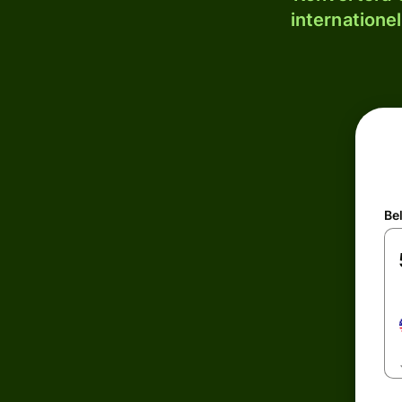
internatione
Be