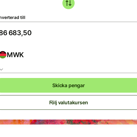
verterad till
MWK
Skicka pengar
Följ valutakursen