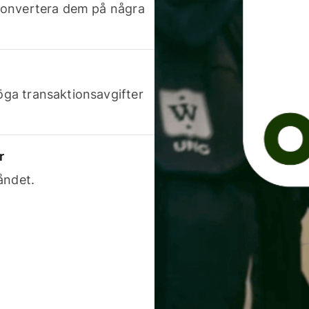
h konvertera dem på några
höga transaktionsavgifter
r
åndet.