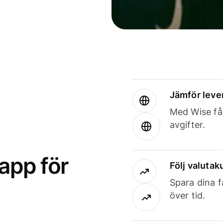
Jämför leve
Med Wise får
avgifter.
app för
Följ valutaku
Spara dina f
över tid.