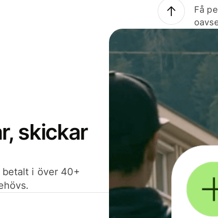
Få pe
oavse
, skickar
 betalt i över 40+
behövs.