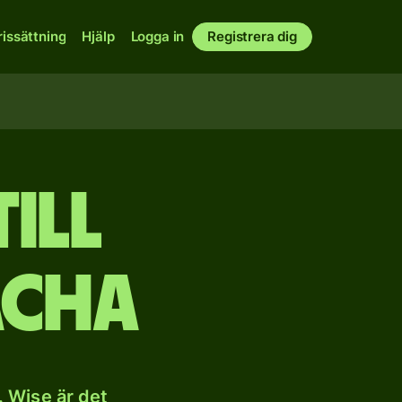
rissättning
Hjälp
Logga in
Registrera dig
ill
acha
 Wise är det