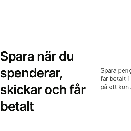
Spara när du
spenderar,
Spara peng
får betalt 
skickar och får
på ett kon
betalt