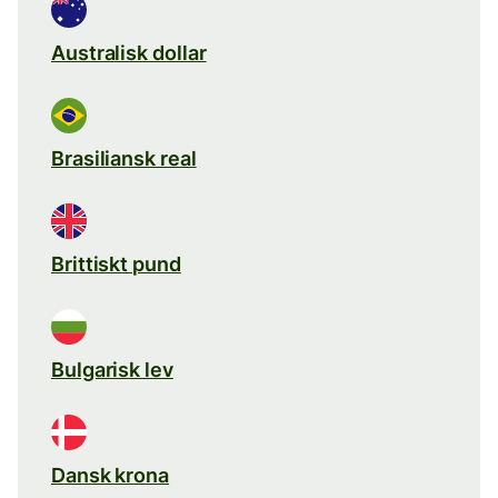
Australisk dollar
Brasiliansk real
Brittiskt pund
Bulgarisk lev
Dansk krona