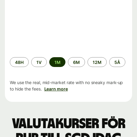
Time
48H
1V
1M
6M
12M
5Å
period
We use the real, mid-market rate with no sneaky mark-up
to hide the fees.
Learn more
Valutakurser för