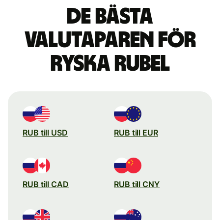
De bästa
valutaparen för
ryska rubel
RUB till USD
RUB till EUR
RUB till CAD
RUB till CNY