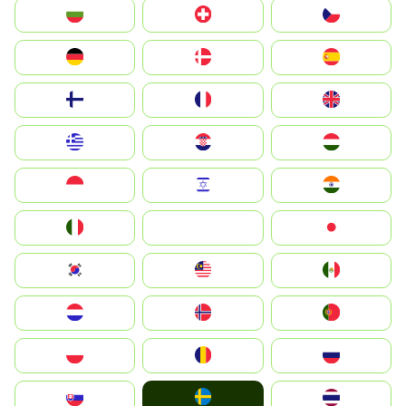
България
Switzerland
Czechia
Deutschland
Denmark
España
Suomi
France
United Kingdom
Greece
Hrvatska
Magyarország
Indonesia
Israel
India
Italia
JA
Japan
South Korea
Malay
Mexico
Nederland
Norge
Portugal
Polska
România
Россия
Ruoŧŧa
Slovensko
ไทย