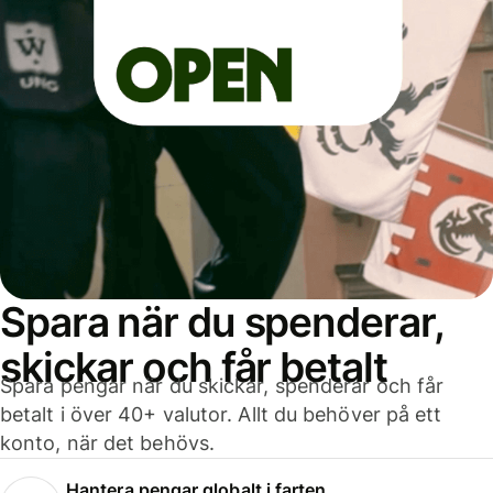
Spara när du spenderar,
skickar och får betalt
Spara pengar när du skickar, spenderar och får
betalt i över 40+ valutor. Allt du behöver på ett
konto, när det behövs.
Hantera pengar globalt i farten.